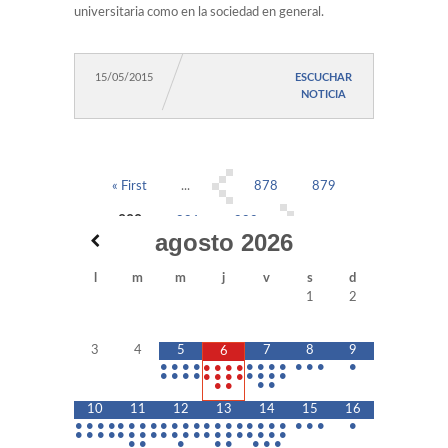
universitaria como en la sociedad en general.
15/05/2015
ESCUCHAR
NOTICIA
« First
...
878
879
880
881
882
...
agosto
2026
Last »
l
m
m
j
v
s
d
1
2
3
4
5
7
8
9
6
•
•
•
•
•
•
•
•
•
•
•
•
•
•
•
•
•
•
•
•
•
•
•
•
•
•
•
•
•
•
•
•
10
11
12
13
14
15
16
•
•
•
•
•
•
•
•
•
•
•
•
•
•
•
•
•
•
•
•
•
•
•
•
•
•
•
•
•
•
•
•
•
•
•
•
•
•
•
•
•
•
•
•
•
•
•
•
•
•
•
•