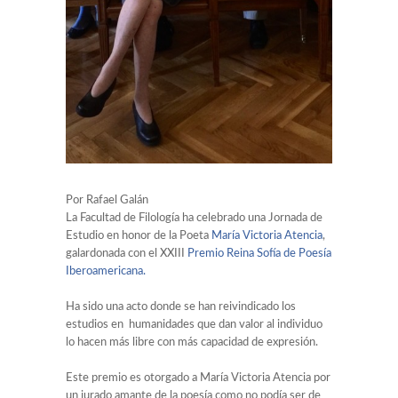
Luis Ballesteros. Siega Verde
Delphine Crespo. Long Covid Aragón
Marta Higelmo. La Troyana
Farinato Rock. Olaya y Nacho de CEA
Por Rafael Galán
Fórmula USAL
La Facultad de Filología ha celebrado una Jornada de
Estudio en honor de la Poeta
María Victoria Atencia
,
galardonada con el XXIII
Premio Reina Sofía de Poesía
Érica Montes. Edenred
Iberoamericana.
Jose Ramon Barrueco Sánchez. Stop Uranio
Ha sido una acto donde se han reivindicado los
estudios en humanidades que dan valor al individuo
lo hacen más libre con más capacidad de expresión.
Rafael Martínez Olmedo. Colegio Farmacéuticos
Valladolid
Este premio es otorgado a María Victoria Atencia por
Manuel Marcos. Clínica Baviera
un jurado amante de la poesía como no podía ser de