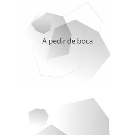
Delphine Crespo. Long Covid Rise Up
Francisco Narla. Ultreia
Gloria Sánchez-Antolín. Hepatóloga
Fran Díaz, PSOE. Elecciones Autonómicas
Emiliano Rodríguez Sánchez, Pandora. IBSAL
Esther Martínez Pastor, catedrática Comunicación
Jose Antonio Moreno, empresa familiar
Eric Napoli. AirHelp
Sonia Moreno. Marruecos, el vecino incómodo