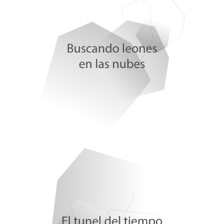
en la morera
Dra. Celia Arteaga Conde por Jorge Barbachano
Villegas
Marcos Giralt Torrente. Los ilusionistas
Iván Sanz Muñoz. Coordinador C. Centro Nacional
de la Gripe
Ramón Santamaría y María Lorenzo. IBFG
Enrique Bonete. Filosofía USAL
Alfonso Sánchez Hormigo. Fundación Ernest Lluch
Estíbaliz Gil. SATSE Salamanca
Rocío Gutiérrez. UNICEF Castilla y León
Tuna Derecho. Aquilino González