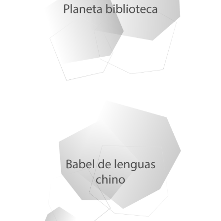
Miguel Ángel Verdugo, jornada Fundaneed
María José Verdugo, CSIF Salamanca
Miguel Ángel San Nicolás y Ángel Mario Alonso.
Inoxidables
Claudia Vaca
Cyan González y Andrea Machuca, Ganadores del IV
Torneo Nacional de Debate 'Retórica UVigo'
Mª Ángeles Espinosa Bayal. UNICEF
María Teresa Martínez Rivera. APAPCYL
Rocío Gutiérrez. UNICEF CyL
María Lorenzo. IBFG