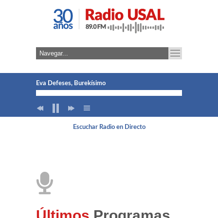
Eva Defeses, Burekísimo
Lucía García y Juan Caramés, DOMUSYNC
Escuchar Radio en Directo
Andrés Sanz. ETSII Béjar
Esther Verdaguer, Itersia
Alexander Areche Romaní. Anqara Perú Salamanca
José Luis Sánchez Hernández, ALISOS
Últimos
Programas.