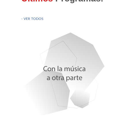
SALAMANCA EN EL MUNDO
VER TODOS
Candela de la Cruz. Fundación Alsea
Manuel Rodríguez Martín Natur FAB
Juncal Marcos Hernandez, Afibrosal
Romina Pérez Álamo, Consejo de Estudiantes CP y
CA
Tuna femenina de Salamanca
Manuel Rodríguez Martín. USAL
Raúl Blázquez. Colegio O. de Podólogos de CyL
Koyuki Hashimoto. XXV Semana Cultural del Japón