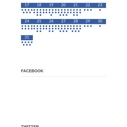
17
18
19
20
21
22
23
•
•
•
•
•
•
•
•
•
•
•
•
•
•
•
•
•
•
•
•
•
•
•
•
•
•
•
•
•
•
•
•
•
•
•
•
•
•
•
•
•
•
•
•
•
•
•
•
•
•
•
24
25
26
27
28
29
30
•
•
•
•
•
•
•
•
•
•
•
•
•
•
•
•
•
•
•
•
•
•
•
•
•
•
•
•
•
•
•
•
•
•
•
•
•
•
•
•
•
•
•
•
•
•
•
•
•
•
•
•
•
•
31
•
•
•
•
•
•
•
FACEBOOK
TWITTER