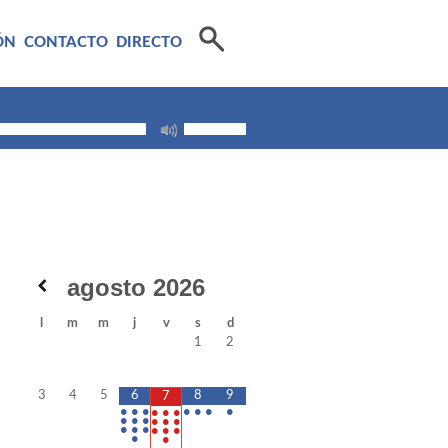
ÓN
CONTACTO
DIRECTO
agosto
2026
l
m
m
j
v
s
d
1
2
3
4
5
6
8
9
7
•
•
•
•
•
•
•
•
•
•
•
•
•
•
•
•
•
•
•
•
•
•
•
•