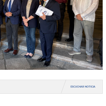
cAcción
ector Centro de Profesorado de Granada
 Patrimonio Artístico
ico
 Promofarma by Doc Morris
z Ferrero. Directora de la Unidad de Excelencia GECOS
de la Nava. Salamanca, cuna del ajedrez moderno
ESCUCHAR NOTICIA
do, Escuelas Campesinas
 Siega Verde