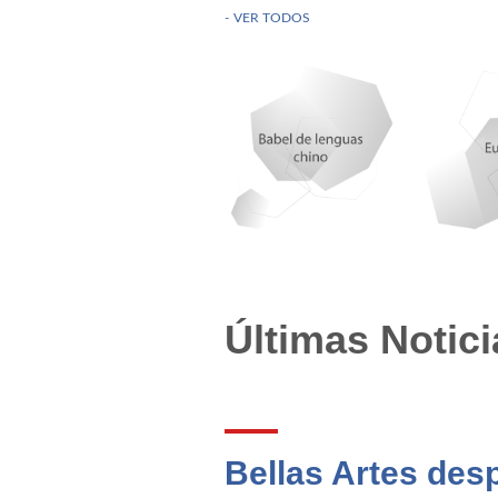
Candela de la Cr
VER TODOS
Manuel Rodrígue
Juncal Marcos He
Romina Pérez Ál
Tuna femenina d
Manuel Rodrígue
Últimas Notici
Raúl Blázquez. C
Koyuki Hashimot
Delphine Crespo.
Bellas Artes desp