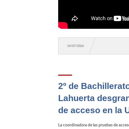
María José Verd
Miguel Ángel San
Claudia Vaca
14/07/2026
Cyan González y 
Mª Ángeles Espi
María Teresa Ma
2º de Bachillera
Rocío Gutiérrez
Lahuerta desgran
María Lorenzo. 
de acceso en la
Pedro Insua. Sal
La coordinadora de las pruebas de acceso