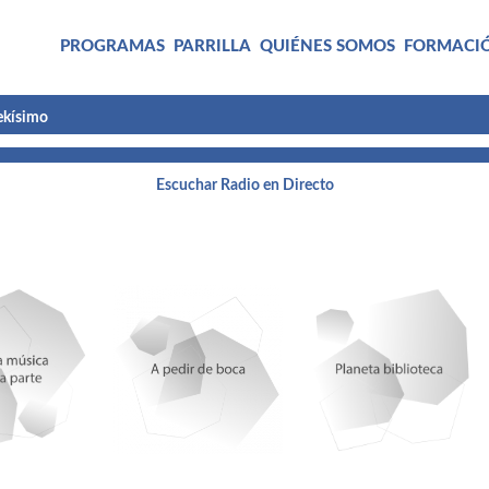
PROGRAMAS
PARRILLA
QUIÉNES SOMOS
FORMACI
rekísimo
 Juan Caramés, DOMUSYNC
Escuchar Radio en Directo
II Béjar
 Itersia
e Romaní. Anqara Perú Salamanca
ez Hernández, ALISOS
N EL MUNDO