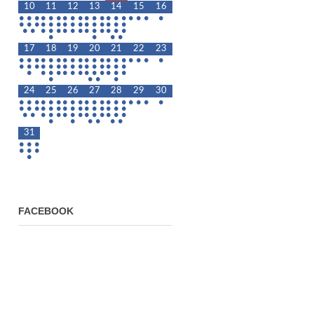
10
11
12
13
14
15
16
•
•
•
•
•
•
•
•
•
•
•
•
•
•
•
•
•
•
•
•
•
•
•
•
•
•
•
•
•
•
•
•
•
•
•
•
•
•
•
•
•
•
•
•
•
•
•
•
•
•
•
•
17
18
19
20
21
22
23
•
•
•
•
•
•
•
•
•
•
•
•
•
•
•
•
•
•
•
•
•
•
•
•
•
•
•
•
•
•
•
•
•
•
•
•
•
•
•
•
•
•
•
•
•
•
•
•
•
•
•
24
25
26
27
28
29
30
•
•
•
•
•
•
•
•
•
•
•
•
•
•
•
•
•
•
•
•
•
•
•
•
•
•
•
•
•
•
•
•
•
•
•
•
•
•
•
•
•
•
•
•
•
•
•
•
•
•
•
•
•
•
31
•
•
•
•
•
•
•
FACEBOOK