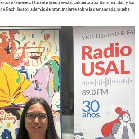
estos exámenes. Durante la entrevista, Lahuerta aborda la realidad y los
50 aniversario
 de Bachillerato, además de pronunciarse sobre la demandada prueba
cía, artista y restaurador
ls. ATUVIBI
s. Meteored
COEUS
 Leonís. Nus na moreira-Desnudos en la morera
ga Conde por Jorge Barbachano Villegas