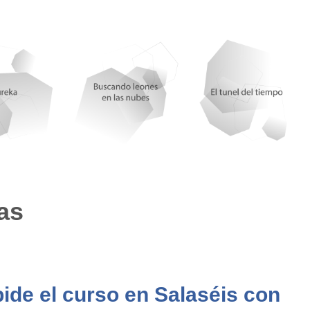
uz. Fundación Alsea
z Martín Natur FAB
rnandez, Afibrosal
amo, Consejo de Estudiantes CP y CA
e Salamanca
z Martín. USAL
as
olegio O. de Podólogos de CyL
o. XXV Semana Cultural del Japón
 Long Covid Rise Up
ide el curso en Salaséis con