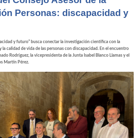
ión Personas: discapacidad y
icóloga
guales USAL
idad y futuro” busca conectar la investigación científica con la
 y la calidad de vida de las personas con discapacidad. En el encuentro
rmenta de polvo fino
hado Rodríguez
, la vicepresidenta de la Junta
Isabel Blanco Llamas
y el
os Martín Pérez.
SEOR
a Bragado
LUPUS
gica