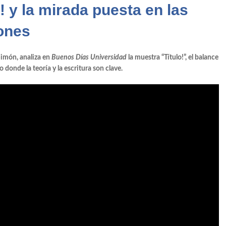
! y la mirada puesta en las
Ultreia
ones
ntolín. Hepatóloga
. Elecciones Autonómicas
Simón, analiza en
Buenos Días Universidad
la muestra “Título!”, el balance
 donde la teoría y la escritura son clave.
ez Sánchez, Pandora. IBSAL
Pastor, catedrática Comunicación
eno, empresa familiar
Help
arruecos, el vecino incómodo
rdugo, jornada Fundaneed