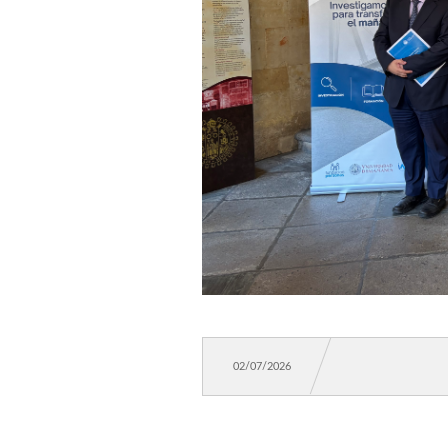
Sonia Díez. Edu
Paco Romera dir
Fernando Pampín.
José Nieto. Mús
Mar Santamaría.
Jennifer Martíne
Amador González 
02/07/2026
Juan Jesús Delga
Luis Ballesteros.