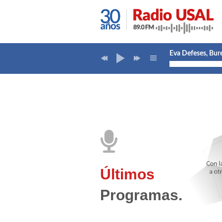
Eva Defeses, Bu
Lucía García y
Andrés Sanz. ETS
Esther Verdaguer,
Alexander Arech
Últimos
José Luis Sánch
Programas.
SALAMANCA E