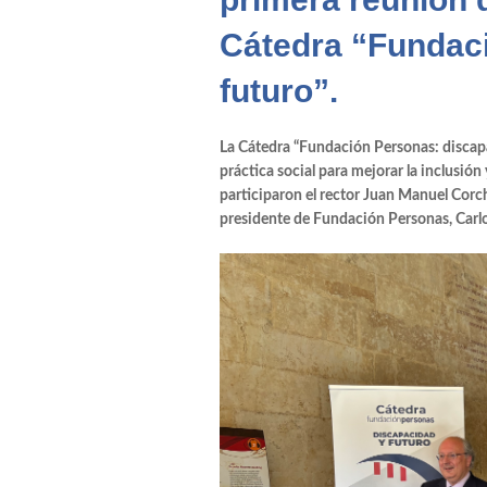
LaGore. Música
Cátedra “Fundac
Conchita Sisí. Ps
futuro”.
Oliver Marcos. I
La Cátedra “Fundación Personas: discapac
práctica social para mejorar la inclusión
Carlos Fortea. To
participaron el rector
Juan Manuel Corc
presidente de
Fundación Personas
,
Carl
Carmen Rubio 
Legal Innova
Maria José Bruñ
Silvia Pérez. FE
Clínica Odontoló