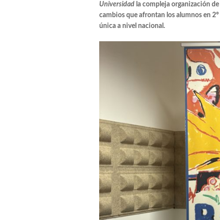
Universidad
la compleja organización de 
Alcer Salamanca 
cambios que afrontan los alumnos en 2º
única a nivel nacional.
Miguel García Gar
Elisabeth Baucel
José Miguel Viña
Códex 2026
Diego Suárez. 
Plataforma NAC
Esther Ferrreira
Dra. Celia Artea