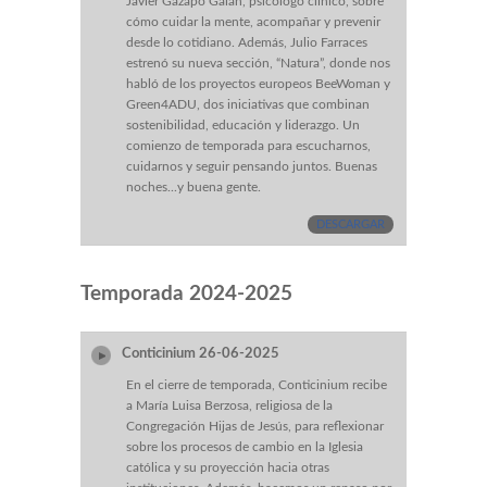
Javier Gazapo Galán, psicólogo clínico, sobre
cómo cuidar la mente, acompañar y prevenir
desde lo cotidiano. Además, Julio Farraces
estrenó su nueva sección, “Natura”, donde nos
habló de los proyectos europeos BeeWoman y
Green4ADU, dos iniciativas que combinan
sostenibilidad, educación y liderazgo. Un
comienzo de temporada para escucharnos,
cuidarnos y seguir pensando juntos. Buenas
noches...y buena gente.
DESCARGAR
Temporada 2024-2025
Conticinium 26-06-2025
En el cierre de temporada, Conticinium recibe
a María Luisa Berzosa, religiosa de la
Congregación Hijas de Jesús, para reflexionar
sobre los procesos de cambio en la Iglesia
católica y su proyección hacia otras