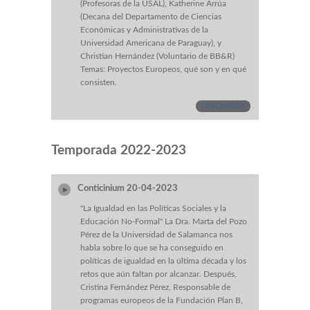
(Profesoras de la USAL), Katherine Arrúa
(Decana del Departamento de Ciencias
Económicas y Administrativas de la
Universidad Americana de Paraguay), y
Christian Hernández (Voluntario de BB&R)
Temas: Proyectos Europeos, qué son y en qué
consisten.
DESCARGAR
Temporada 2022-2023
Conticinium 20-04-2023
"La Igualdad en las Políticas Sociales y la
Educación No-Formal" La Dra. Marta del Pozo
Pérez de la Universidad de Salamanca nos
habla sobre lo que se ha conseguido en
políticas de igualdad en la última década y los
retos que aún faltan por alcanzar. Después,
Cristina Fernández Pérez, Responsable de
programas europeos de la Fundación Plan B,