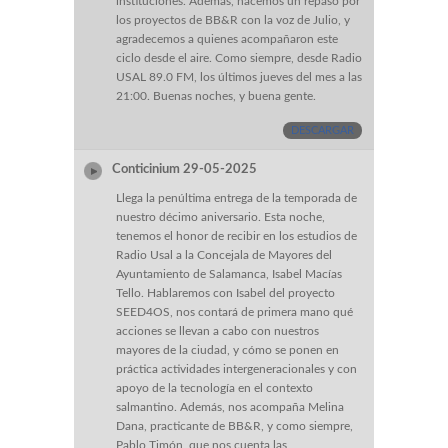
instituciones. Además, hacemos un repaso por
los proyectos de BB&R con la voz de Julio, y
agradecemos a quienes acompañaron este
ciclo desde el aire. Como siempre, desde Radio
USAL 89.0 FM, los últimos jueves del mes a las
21:00. Buenas noches, y buena gente.
DESCARGAR
Conticinium 29-05-2025
Llega la penúltima entrega de la temporada de
nuestro décimo aniversario. Esta noche,
tenemos el honor de recibir en los estudios de
Radio Usal a la Concejala de Mayores del
Ayuntamiento de Salamanca, Isabel Macías
Tello. Hablaremos con Isabel del proyecto
SEED4OS, nos contará de primera mano qué
acciones se llevan a cabo con nuestros
mayores de la ciudad, y cómo se ponen en
práctica actividades intergeneracionales y con
apoyo de la tecnología en el contexto
salmantino. Además, nos acompaña Melina
Dana, practicante de BB&R, y como siempre,
Pablo Timón, que nos cuenta las