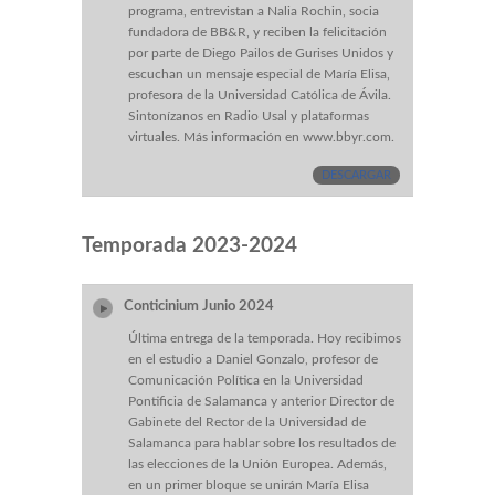
programa, entrevistan a Nalia Rochin, socia
fundadora de BB&R, y reciben la felicitación
por parte de Diego Pailos de Gurises Unidos y
escuchan un mensaje especial de María Elisa,
profesora de la Universidad Católica de Ávila.
Sintonízanos en Radio Usal y plataformas
virtuales. Más información en www.bbyr.com.
DESCARGAR
Temporada 2023-2024
Conticinium Junio 2024
Última entrega de la temporada. Hoy recibimos
en el estudio a Daniel Gonzalo, profesor de
Comunicación Política en la Universidad
Pontificia de Salamanca y anterior Director de
Gabinete del Rector de la Universidad de
Salamanca para hablar sobre los resultados de
las elecciones de la Unión Europea. Además,
en un primer bloque se unirán María Elisa