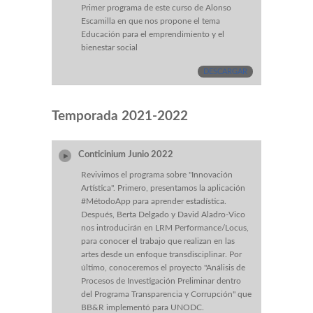
Primer programa de este curso de Alonso
Escamilla en que nos propone el tema
Educación para el emprendimiento y el
bienestar social
DESCARGAR
Temporada 2021-2022
Conticinium Junio 2022
Revivimos el programa sobre "Innovación
Artística". Primero, presentamos la aplicación
#MétodoApp para aprender estadística.
Después, Berta Delgado y David Aladro-Vico
nos introducirán en LRM Performance/Locus,
para conocer el trabajo que realizan en las
artes desde un enfoque transdisciplinar. Por
último, conoceremos el proyecto "Análisis de
Procesos de Investigación Preliminar dentro
del Programa Transparencia y Corrupción" que
BB&R implementó para UNODC.