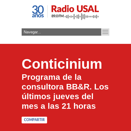
Conticinium
Programa de la
consultora BB&R. Los
últimos jueves del
mes a las 21 horas
COMPARTIR