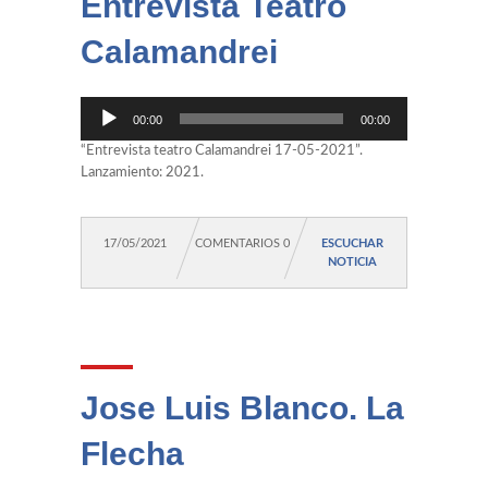
Entrevista Teatro
Calamandrei
Reproductor
00:00
00:00
de
audio
“Entrevista teatro Calamandrei 17-05-2021”.
Lanzamiento: 2021.
17/05/2021
COMENTARIOS 0
ESCUCHAR
NOTICIA
Jose Luis Blanco. La
Flecha