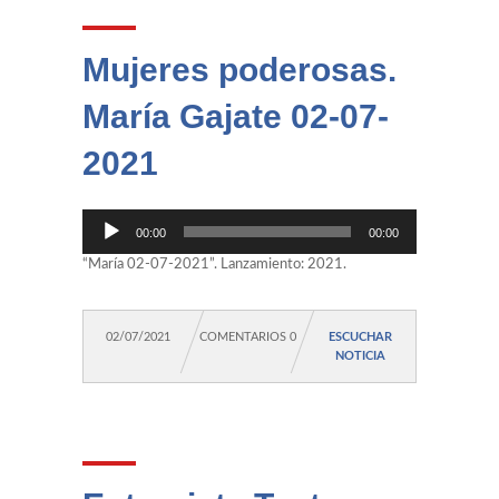
Mujeres poderosas.
María Gajate 02-07-
2021
Reproductor
00:00
00:00
de
audio
“María 02-07-2021”. Lanzamiento: 2021.
02/07/2021
COMENTARIOS 0
ESCUCHAR
NOTICIA