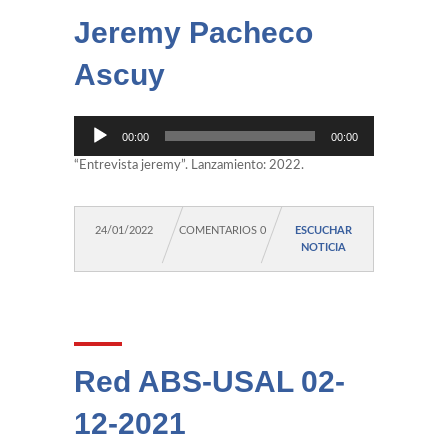
Jeremy Pacheco
Ascuy
Reproductor
00:00
00:00
de
audio
“Entrevista jeremy”. Lanzamiento: 2022.
24/01/2022
COMENTARIOS 0
ESCUCHAR
NOTICIA
Red ABS-USAL 02-
12-2021