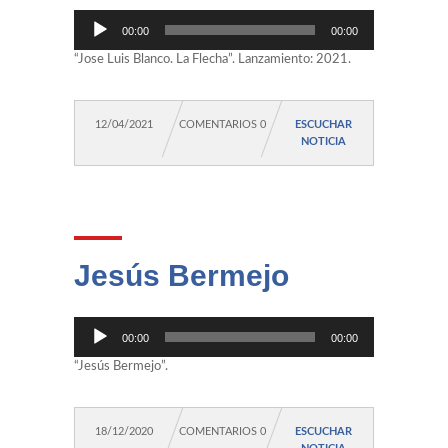
Reproductor
00:00
00:00
de
audio
“Jose Luis Blanco. La Flecha”. Lanzamiento: 2021.
12/04/2021
COMENTARIOS 0
ESCUCHAR
NOTICIA
Jesús Bermejo
Reproductor
00:00
00:00
de
audio
“Jesús Bermejo”.
18/12/2020
COMENTARIOS 0
ESCUCHAR