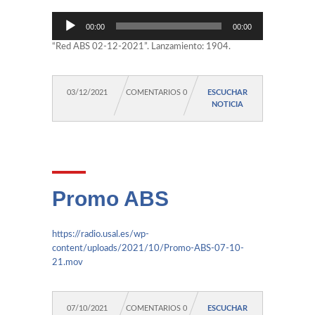
Reproductor
00:00
00:00
de
audio
“Red ABS 02-12-2021”. Lanzamiento: 1904.
03/12/2021
COMENTARIOS 0
ESCUCHAR
NOTICIA
Promo ABS
https://radio.usal.es/wp-
content/uploads/2021/10/Promo-ABS-07-10-
21.mov
07/10/2021
COMENTARIOS 0
ESCUCHAR