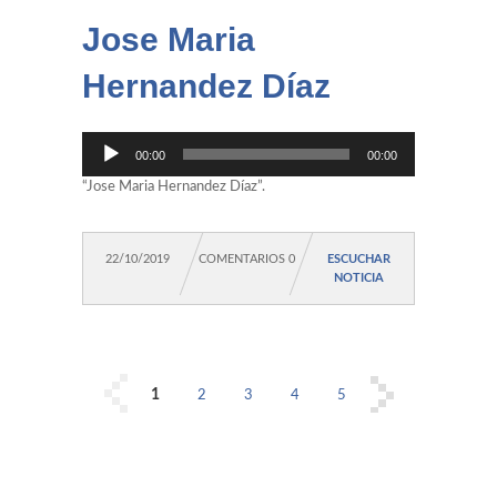
Jose Maria
Hernandez Díaz
Reproductor
00:00
00:00
de
audio
“Jose Maria Hernandez Díaz”.
22/10/2019
COMENTARIOS 0
ESCUCHAR
NOTICIA
1
2
3
4
5
...
Last »