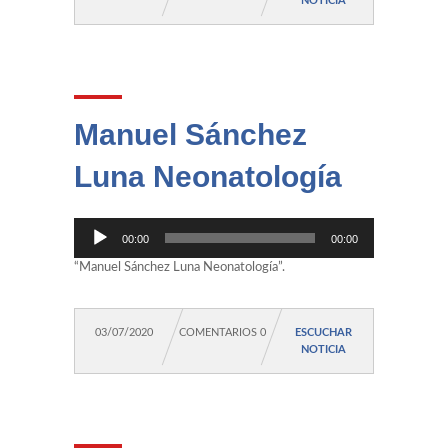
NOTICIA
Manuel Sánchez
Luna Neonatología
Reproductor
00:00
00:00
de
audio
“Manuel Sánchez Luna Neonatología”.
03/07/2020
COMENTARIOS 0
ESCUCHAR
NOTICIA