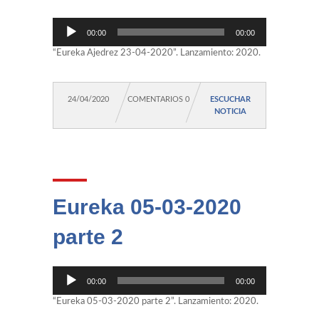
Reproductor
00:00
00:00
de
audio
“Eureka Ajedrez 23-04-2020”. Lanzamiento: 2020.
24/04/2020
COMENTARIOS 0
ESCUCHAR
NOTICIA
Eureka 05-03-2020
parte 2
Reproductor
00:00
00:00
de
audio
“Eureka 05-03-2020 parte 2”. Lanzamiento: 2020.