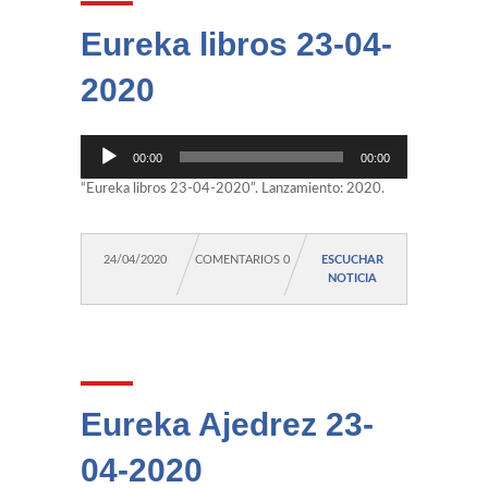
Eureka libros 23-04-
2020
Reproductor
00:00
00:00
de
audio
“Eureka libros 23-04-2020”. Lanzamiento: 2020.
24/04/2020
COMENTARIOS 0
ESCUCHAR
NOTICIA
Eureka Ajedrez 23-
04-2020