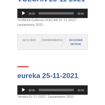
Reproductor
00:00
00:00
de
audio
“EUREKA Guillermo VOLCAN 25-11-2021”.
Lanzamiento: 2021.
26/11/2021
COMENTARIOS 0
ESCUCHAR
NOTICIA
eureka 25-11-2021
Reproductor
00:00
00:00
de
audio
“eureka 25-11-2021”. Lanzamiento: 2021.