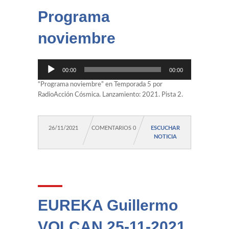
Programa
noviembre
Reproductor
00:00
00:00
de
audio
“Programa noviembre” en Temporada 5 por
RadioAcción Cósmica. Lanzamiento: 2021. Pista 2.
26/11/2021
COMENTARIOS 0
ESCUCHAR
NOTICIA
EUREKA Guillermo
VOLCAN 25-11-2021