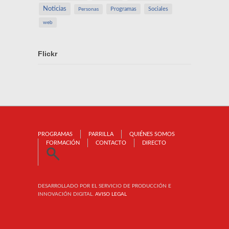
Noticias
Programas
Sociales
Personas
web
Flickr
PROGRAMAS
PARRILLA
QUIÉNES SOMOS
FORMACIÓN
CONTACTO
DIRECTO
DESARROLLADO POR EL SERVICIO DE PRODUCCIÓN E
INNOVACIÓN DIGITAL.
AVISO LEGAL