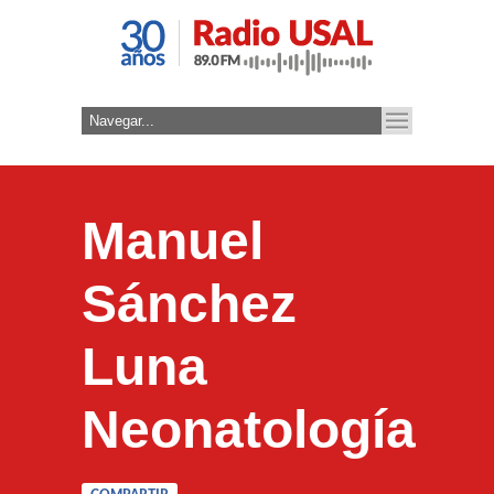
Manuel
Sánchez
Luna
Neonatología