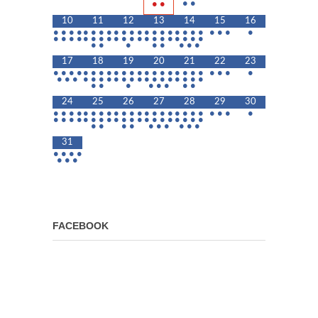
•
•
•
•
10
11
12
13
14
15
16
•
•
•
•
•
•
•
•
•
•
•
•
•
•
•
•
•
•
•
•
•
•
•
•
•
•
•
•
•
•
•
•
•
•
•
•
•
•
•
•
•
•
•
•
•
•
•
•
•
•
•
•
17
18
19
20
21
22
23
•
•
•
•
•
•
•
•
•
•
•
•
•
•
•
•
•
•
•
•
•
•
•
•
•
•
•
•
•
•
•
•
•
•
•
•
•
•
•
•
•
•
•
•
•
•
•
•
•
•
•
24
25
26
27
28
29
30
•
•
•
•
•
•
•
•
•
•
•
•
•
•
•
•
•
•
•
•
•
•
•
•
•
•
•
•
•
•
•
•
•
•
•
•
•
•
•
•
•
•
•
•
•
•
•
•
•
•
•
•
•
•
31
•
•
•
•
•
•
•
FACEBOOK