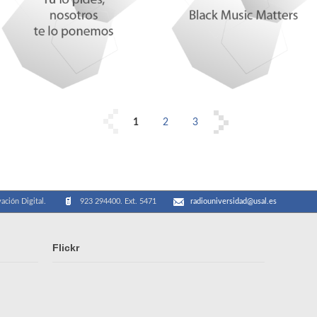
1
2
3
ación Digital.
923 294400. Ext. 5471
radiouniversidad@usal.es
Flickr