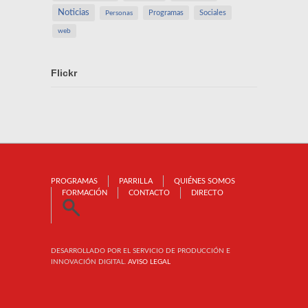
Noticias
Programas
Sociales
Personas
web
Flickr
PROGRAMAS
PARRILLA
QUIÉNES SOMOS
FORMACIÓN
CONTACTO
DIRECTO
DESARROLLADO POR EL SERVICIO DE PRODUCCIÓN E
INNOVACIÓN DIGITAL.
AVISO LEGAL