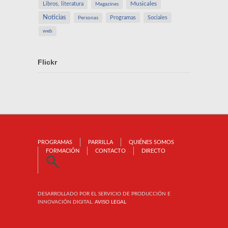
Libros, literatura
Musicales
Magazines
Noticias
Programas
Sociales
Personas
web
Flickr
PROGRAMAS
PARRILLA
QUIÉNES SOMOS
FORMACIÓN
CONTACTO
DIRECTO
DESARROLLADO POR EL SERVICIO DE PRODUCCIÓN E
INNOVACIÓN DIGITAL.
AVISO LEGAL