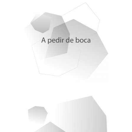
Delphine Crespo. Long Covid Rise Up
Francisco Narla. Ultreia
Gloria Sánchez-Antolín. Hepatóloga
Fran Díaz, PSOE. Elecciones Autonómicas
Emiliano Rodríguez Sánchez, Pandora. IBSAL
Esther Martínez Pastor, catedrática Comunicación
Jose Antonio Moreno, empresa familiar
Eric Napoli. AirHelp
Sonia Moreno. Marruecos, el vecino incómodo