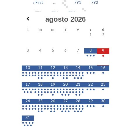
« First
...
791
792
793
794
795
...
agosto
2026
Last »
l
m
m
j
v
s
d
1
2
3
4
5
6
7
8
9
•
•
•
•
10
11
12
13
14
15
16
•
•
•
•
•
•
•
•
•
•
•
•
•
•
•
•
•
•
•
•
•
•
•
•
•
•
•
•
•
•
•
•
•
•
•
•
•
•
•
•
•
•
•
•
•
•
•
•
•
•
•
•
17
18
19
20
21
22
23
•
•
•
•
•
•
•
•
•
•
•
•
•
•
•
•
•
•
•
•
•
•
•
•
•
•
•
•
•
•
•
•
•
•
•
•
•
•
•
•
•
•
•
•
•
•
•
•
•
•
•
24
25
26
27
28
29
30
•
•
•
•
•
•
•
•
•
•
•
•
•
•
•
•
•
•
•
•
•
•
•
•
•
•
•
•
•
•
•
•
•
•
•
•
•
•
•
•
•
•
•
•
•
•
•
•
•
•
•
•
•
•
31
•
•
•
•
•
•
•