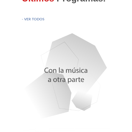
SALAMANCA EN EL MUNDO
VER TODOS
Candela de la Cruz. Fundación Alsea
Manuel Rodríguez Martín Natur FAB
Juncal Marcos Hernandez, Afibrosal
Romina Pérez Álamo, Consejo de Estudiantes CP y
CA
Tuna femenina de Salamanca
Manuel Rodríguez Martín. USAL
Raúl Blázquez. Colegio O. de Podólogos de CyL
Koyuki Hashimoto. XXV Semana Cultural del Japón