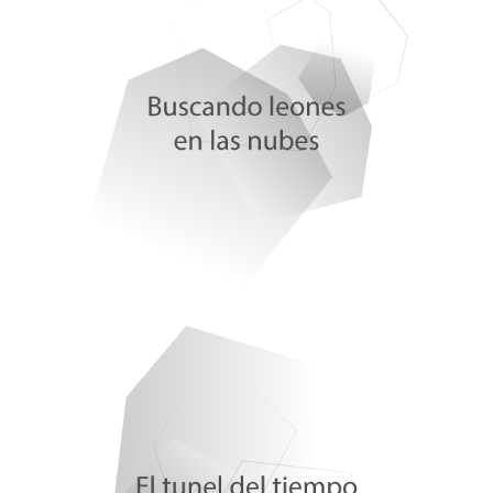
en la morera
Dra. Celia Arteaga Conde por Jorge Barbachano
Villegas
Marcos Giralt Torrente. Los ilusionistas
Iván Sanz Muñoz. Coordinador C. Centro Nacional
de la Gripe
Ramón Santamaría y María Lorenzo. IBFG
Enrique Bonete. Filosofía USAL
Alfonso Sánchez Hormigo. Fundación Ernest Lluch
Estíbaliz Gil. SATSE Salamanca
Rocío Gutiérrez. UNICEF Castilla y León
Tuna Derecho. Aquilino González