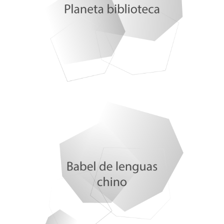
Miguel Ángel Verdugo, jornada Fundaneed
María José Verdugo, CSIF Salamanca
Miguel Ángel San Nicolás y Ángel Mario Alonso.
Inoxidables
Claudia Vaca
Cyan González y Andrea Machuca, Ganadores del IV
Torneo Nacional de Debate 'Retórica UVigo'
Mª Ángeles Espinosa Bayal. UNICEF
María Teresa Martínez Rivera. APAPCYL
Rocío Gutiérrez. UNICEF CyL
María Lorenzo. IBFG