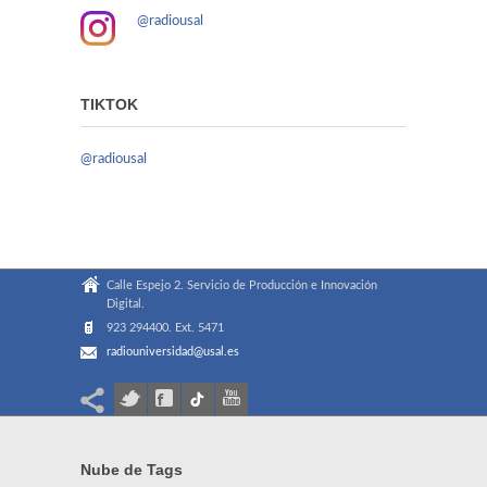
@radiousal
TIKTOK
@radiousal
Calle Espejo 2. Servicio de Producción e Innovación
Digital.
923 294400. Ext. 5471
radiouniversidad@usal.es
Nube de Tags