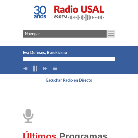
Eva Defeses, Burekísimo
Lucía García y Juan Caramés, DOMUSYNC
Escuchar Radio en Directo
Andrés Sanz. ETSII Béjar
Esther Verdaguer, Itersia
Alexander Areche Romaní. Anqara Perú Salamanca
José Luis Sánchez Hernández, ALISOS
Últimos
Programas.