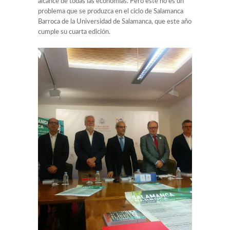
alcance de todas las economías. Pero este no es un
problema que se produzca en el ciclo de Salamanca
Clínica Odontológica
Barroca de la Universidad de Salamanca, que este año
cumple su cuarta edición.
Sonia Díez. EducAcción
Paco Romera director Centro de Profesorado de
Granada
Fernando Pampín. Patrimonio Artístico
José Nieto. Músico
Mar Santamaría. Promofarma by Doc Morris
Jennifer Martínez Ferrero. Directora de la Unidad de
Excelencia GECOS
Amador González de la Nava. Salamanca, cuna del
ajedrez moderno
Juan Jesús Delgado, Escuelas Campesinas