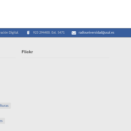
ación Digital.
923 294400. Ext. 5471
radiouniversidad@usal.es
Flickr
lturas
es