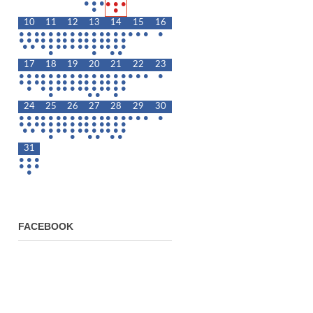
•
•
•
•
•
•
•
•
10
11
12
13
14
15
16
•
•
•
•
•
•
•
•
•
•
•
•
•
•
•
•
•
•
•
•
•
•
•
•
•
•
•
•
•
•
•
•
•
•
•
•
•
•
•
•
•
•
•
•
•
•
•
•
•
•
•
•
17
18
19
20
21
22
23
•
•
•
•
•
•
•
•
•
•
•
•
•
•
•
•
•
•
•
•
•
•
•
•
•
•
•
•
•
•
•
•
•
•
•
•
•
•
•
•
•
•
•
•
•
•
•
•
•
•
•
24
25
26
27
28
29
30
•
•
•
•
•
•
•
•
•
•
•
•
•
•
•
•
•
•
•
•
•
•
•
•
•
•
•
•
•
•
•
•
•
•
•
•
•
•
•
•
•
•
•
•
•
•
•
•
•
•
•
•
•
•
31
•
•
•
•
•
•
•
FACEBOOK