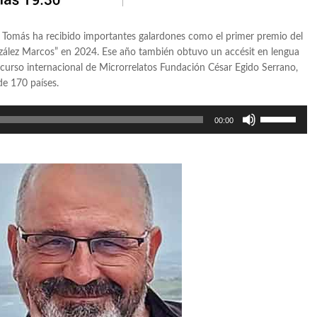
a, Tomás ha recibido importantes galardones como el primer premio del
zález Marcos” en 2024. Ese año también obtuvo un accésit en lengua
concurso internacional de Microrrelatos Fundación César Egido Serrano,
de 170 países.
Utiliza
00:00
las
teclas
de
flecha
arriba/abajo
para
aumentar
o
disminuir
el
volumen.