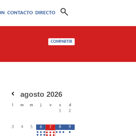
ÓN
CONTACTO
DIRECTO
COMPARTIR
agosto
2026
l
m
m
j
v
s
d
1
2
3
4
5
6
8
9
7
•
•
•
•
•
•
•
•
•
•
•
•
•
•
•
•