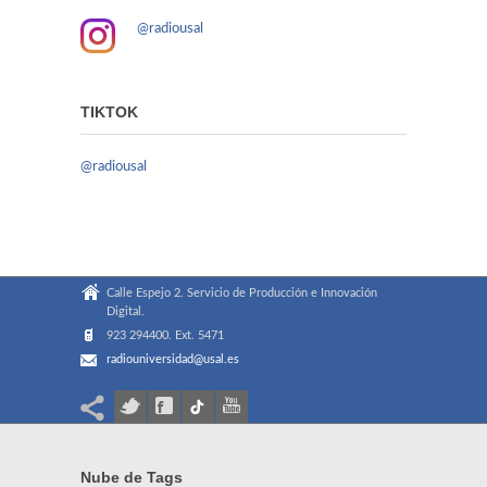
@radiousal
TIKTOK
@radiousal
Calle Espejo 2. Servicio de Producción e Innovación
Digital.
923 294400. Ext. 5471
radiouniversidad@usal.es
Nube de Tags