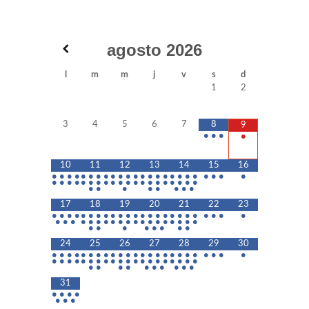
agosto
2026
l
m
m
j
v
s
d
1
2
3
4
5
6
7
8
9
•
•
•
•
10
11
12
13
14
15
16
•
•
•
•
•
•
•
•
•
•
•
•
•
•
•
•
•
•
•
•
•
•
•
•
•
•
•
•
•
•
•
•
•
•
•
•
•
•
•
•
•
•
•
•
•
•
•
•
•
•
•
•
17
18
19
20
21
22
23
•
•
•
•
•
•
•
•
•
•
•
•
•
•
•
•
•
•
•
•
•
•
•
•
•
•
•
•
•
•
•
•
•
•
•
•
•
•
•
•
•
•
•
•
•
•
•
•
•
•
•
24
25
26
27
28
29
30
•
•
•
•
•
•
•
•
•
•
•
•
•
•
•
•
•
•
•
•
•
•
•
•
•
•
•
•
•
•
•
•
•
•
•
•
•
•
•
•
•
•
•
•
•
•
•
•
•
•
•
•
•
•
31
•
•
•
•
•
•
•