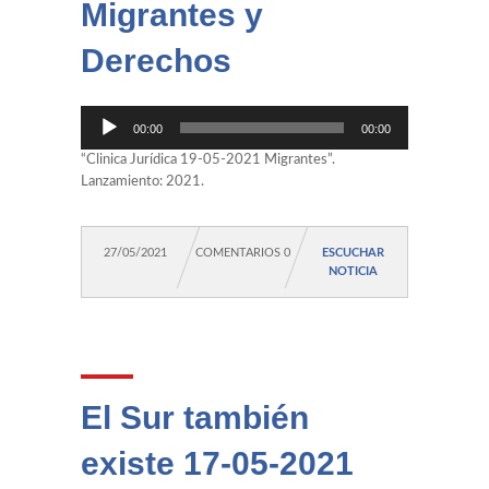
Migrantes y
Derechos
Reproductor
00:00
00:00
de
audio
“Clinica Jurídica 19-05-2021 Migrantes”.
Lanzamiento: 2021.
27/05/2021
COMENTARIOS 0
ESCUCHAR
NOTICIA
El Sur también
existe 17-05-2021