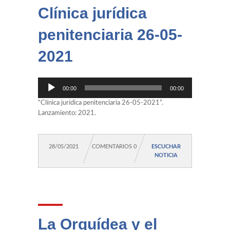
Clínica jurídica
penitenciaria 26-05-
2021
Reproductor
00:00
00:00
de
audio
“Clínica jurídica penitenciaria 26-05-2021”.
Lanzamiento: 2021.
28/05/2021
COMENTARIOS 0
ESCUCHAR
NOTICIA
La Orquídea y el