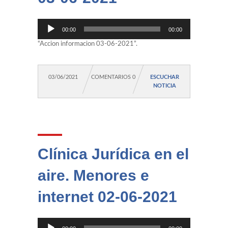
Reproductor
00:00
00:00
de
audio
“Accion informacion 03-06-2021”.
03/06/2021
COMENTARIOS 0
ESCUCHAR
NOTICIA
Clínica Jurídica en el
aire. Menores e
internet 02-06-2021
Reproductor