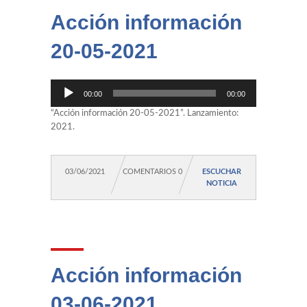
Acción información
20-05-2021
Reproductor
00:00
00:00
de
audio
“Acción información 20-05-2021”. Lanzamiento:
2021.
03/06/2021
COMENTARIOS 0
ESCUCHAR
NOTICIA
Acción información
03-06-2021