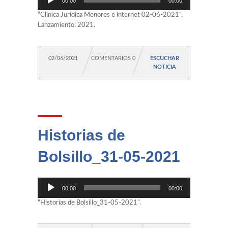
00:00
00:00
de
audio
“Clinica Jurídica Menores e internet 02-06-2021”.
Lanzamiento: 2021.
02/06/2021
COMENTARIOS 0
ESCUCHAR
NOTICIA
Historias de
Bolsillo_31-05-2021
Reproductor
00:00
00:00
de
audio
“Historias de Bolsillo_31-05-2021”.