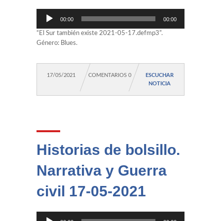
Reproductor
00:00
00:00
de
audio
“El Sur también existe 2021-05-17.defmp3”.
Género: Blues.
17/05/2021
COMENTARIOS 0
ESCUCHAR
NOTICIA
Historias de bolsillo.
Narrativa y Guerra
civil 17-05-2021
Reproductor