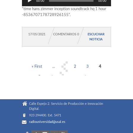
00:00
00:00
de
audio
“time hans zimmer inception soundtrack hq 1 hour
-8536707178728926155”.
17/05/2021
COMENTARIOS 0
ESCUCHAR
NOTICIA
4
« First
...
2
3
5
6
...
Last »
Calle Espejo 2. Servicio de Producción e Innovación
Digital.
923 294400. Ext. 5471
radiouniversidad@usal.es