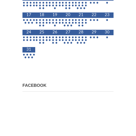
•
•
•
•
•
•
•
•
•
•
•
•
•
•
•
•
•
•
•
•
•
•
•
•
•
•
•
•
•
•
•
•
•
•
•
•
•
•
•
•
•
•
•
•
•
•
•
•
•
•
•
•
17
18
19
20
21
22
23
•
•
•
•
•
•
•
•
•
•
•
•
•
•
•
•
•
•
•
•
•
•
•
•
•
•
•
•
•
•
•
•
•
•
•
•
•
•
•
•
•
•
•
•
•
•
•
•
•
•
•
24
25
26
27
28
29
30
•
•
•
•
•
•
•
•
•
•
•
•
•
•
•
•
•
•
•
•
•
•
•
•
•
•
•
•
•
•
•
•
•
•
•
•
•
•
•
•
•
•
•
•
•
•
•
•
•
•
•
•
•
•
31
•
•
•
•
•
•
•
FACEBOOK