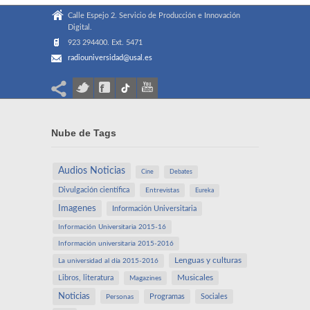
Calle Espejo 2. Servicio de Producción e Innovación
Digital.
923 294400. Ext. 5471
radiouniversidad@usal.es
Nube de Tags
Audios Noticias
Cine
Debates
Divulgación científica
Entrevistas
Eureka
Imagenes
Información Universitaria
Información Universitaria 2015-16
Información universitaria 2015-2016
Lenguas y culturas
La universidad al día 2015-2016
Libros, literatura
Musicales
Magazines
Noticias
Programas
Sociales
Personas