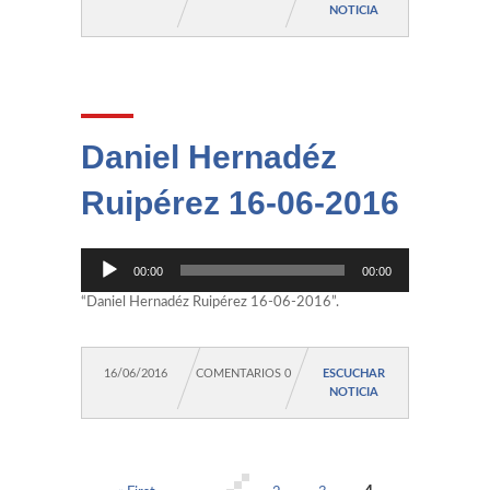
NOTICIA
Daniel Hernadéz
Ruipérez 16-06-2016
Reproductor
00:00
00:00
de
audio
“Daniel Hernadéz Ruipérez 16-06-2016”.
16/06/2016
COMENTARIOS 0
ESCUCHAR
NOTICIA