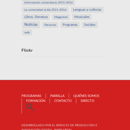
Información universitaria 2015-2016
Lenguas y culturas
La universidad al día 2015-2016
Libros, literatura
Musicales
Magazines
Noticias
Programas
Sociales
Personas
web
Flickr
PROGRAMAS
PARRILLA
QUIÉNES SOMOS
FORMACIÓN
CONTACTO
DIRECTO
DESARROLLADO POR EL SERVICIO DE PRODUCCIÓN E