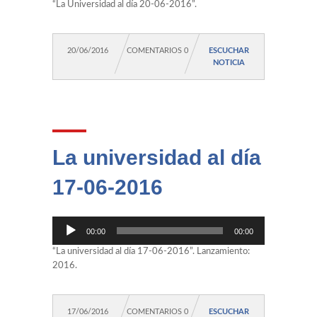
audio
“La Universidad al día 20-06-2016”.
20/06/2016
COMENTARIOS 0
ESCUCHAR
NOTICIA
La universidad al día
17-06-2016
Reproductor
00:00
00:00
de
audio
“La universidad al día 17-06-2016”. Lanzamiento:
2016.
17/06/2016
COMENTARIOS 0
ESCUCHAR