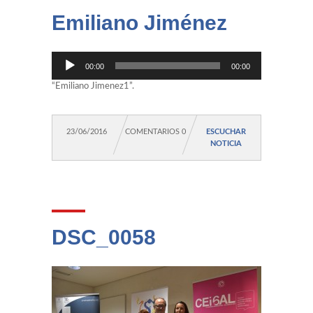
Emiliano Jiménez
Reproductor
00:00
00:00
de
audio
“Emiliano Jimenez1”.
23/06/2016
COMENTARIOS 0
ESCUCHAR
NOTICIA
DSC_0058