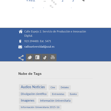
4
« First
...
2
3
5
6
...
Last »
Calle Espejo 2. Servicio de Producción e Innovación
Digital.
923 294400. Ext. 5471
radiouniversidad@usal.es
Nube de Tags
Audios Noticias
Cine
Debates
Divulgación científica
Entrevistas
Eureka
Imagenes
Información Universitaria
Información Universitaria 2015-16