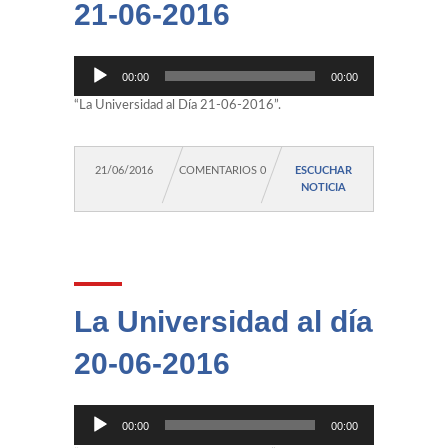
21-06-2016
Reproductor
00:00
00:00
de
audio
“La Universidad al Día 21-06-2016”.
21/06/2016
COMENTARIOS 0
ESCUCHAR
NOTICIA
La Universidad al día
20-06-2016
Reproductor
00:00
00:00
de