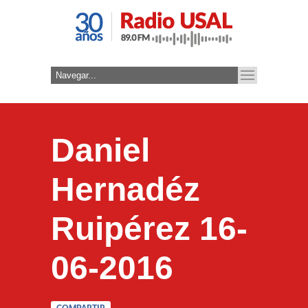
Daniel
Hernadéz
Ruipérez 16-
06-2016