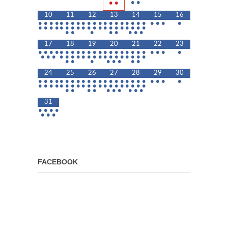
•
•
•
•
10
11
12
13
14
15
16
•
•
•
•
•
•
•
•
•
•
•
•
•
•
•
•
•
•
•
•
•
•
•
•
•
•
•
•
•
•
•
•
•
•
•
•
•
•
•
•
•
•
•
•
•
•
•
•
•
•
•
•
17
18
19
20
21
22
23
•
•
•
•
•
•
•
•
•
•
•
•
•
•
•
•
•
•
•
•
•
•
•
•
•
•
•
•
•
•
•
•
•
•
•
•
•
•
•
•
•
•
•
•
•
•
•
•
•
•
•
24
25
26
27
28
29
30
•
•
•
•
•
•
•
•
•
•
•
•
•
•
•
•
•
•
•
•
•
•
•
•
•
•
•
•
•
•
•
•
•
•
•
•
•
•
•
•
•
•
•
•
•
•
•
•
•
•
•
•
•
•
31
•
•
•
•
•
•
•
FACEBOOK