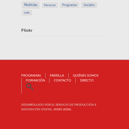
Noticias
Programas
Sociales
Personas
web
Flickr
PROGRAMAS
PARRILLA
QUIÉNES SOMOS
FORMACIÓN
CONTACTO
DIRECTO
DESARROLLADO POR EL SERVICIO DE PRODUCCIÓN E
INNOVACIÓN DIGITAL.
AVISO LEGAL