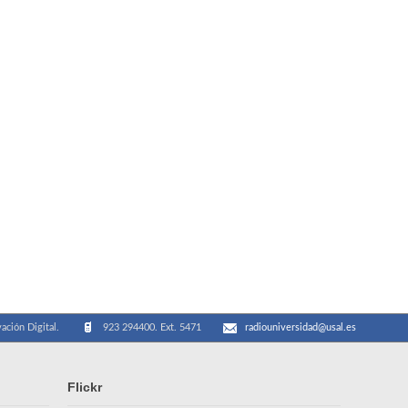
ación Digital.
923 294400. Ext. 5471
radiouniversidad@usal.es
Flickr