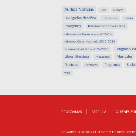
Audios Noticias
Cine
Debates
Divulgación científica
Entrevistas
Eureka
Imagenes
Información Universitaria
Información Universitaria 2015-16
Información universitaria 2015-2016
Lenguas y cu
La universidad al día 2015-2016
Libros, literatura
Musicales
Magazines
Noticias
Programas
Social
Personas
web
PROGRAMAS
PARRILLA
QUIÉNES S
DESARROLLADO POR EL SERVICIO DE PRODUCCIÓ