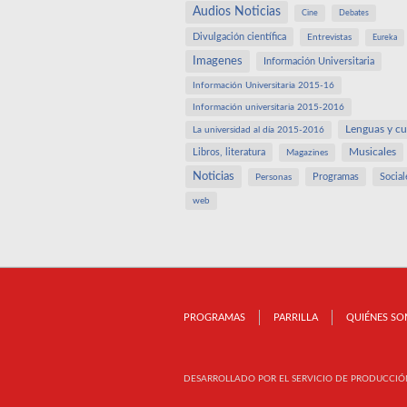
Audios Noticias
Cine
Debates
Divulgación científica
Entrevistas
Eureka
Imagenes
Información Universitaria
Información Universitaria 2015-16
Información universitaria 2015-2016
Lenguas y cu
La universidad al día 2015-2016
Libros, literatura
Musicales
Magazines
Noticias
Programas
Social
Personas
web
PROGRAMAS
PARRILLA
QUIÉNES S
DESARROLLADO POR EL SERVICIO DE PRODUCCIÓ