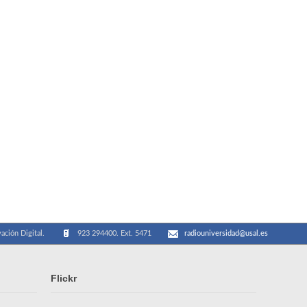
ación Digital.
923 294400. Ext. 5471
radiouniversidad@usal.es
Flickr