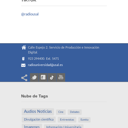
@radiousal
Calle Espejo 2. Servicio de Producción e Innovación
Digital.
923 294400. Ext. 5471
radiouniversidad@usal.es
Nube de Tags
Audios Noticias
Cine
Debates
Divulgación científica
Entrevistas
Eureka
Imagenes
Información Universitaria