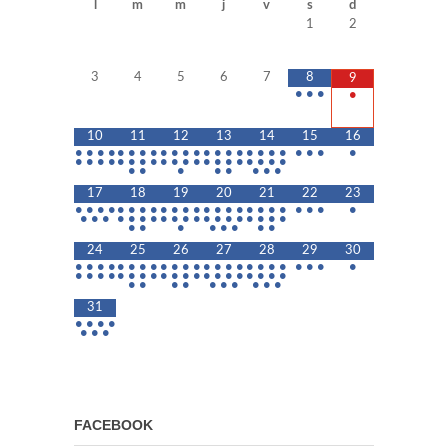
l
m
m
j
v
s
d
1
2
3
4
5
6
7
8
9
•
•
•
•
10
11
12
13
14
15
16
•
•
•
•
•
•
•
•
•
•
•
•
•
•
•
•
•
•
•
•
•
•
•
•
•
•
•
•
•
•
•
•
•
•
•
•
•
•
•
•
•
•
•
•
•
•
•
•
•
•
•
•
17
18
19
20
21
22
23
•
•
•
•
•
•
•
•
•
•
•
•
•
•
•
•
•
•
•
•
•
•
•
•
•
•
•
•
•
•
•
•
•
•
•
•
•
•
•
•
•
•
•
•
•
•
•
•
•
•
•
24
25
26
27
28
29
30
•
•
•
•
•
•
•
•
•
•
•
•
•
•
•
•
•
•
•
•
•
•
•
•
•
•
•
•
•
•
•
•
•
•
•
•
•
•
•
•
•
•
•
•
•
•
•
•
•
•
•
•
•
•
31
•
•
•
•
•
•
•
FACEBOOK