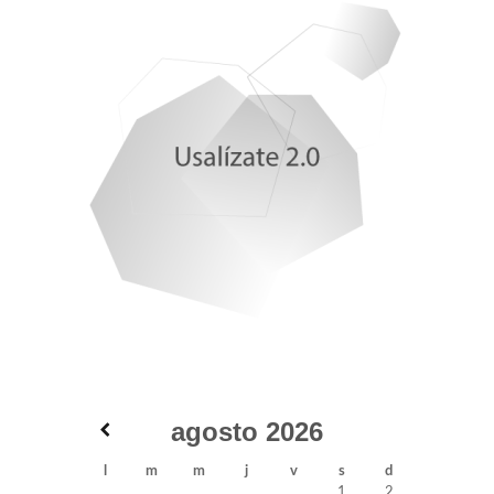
agosto
2026
l
m
m
j
v
s
d
1
2