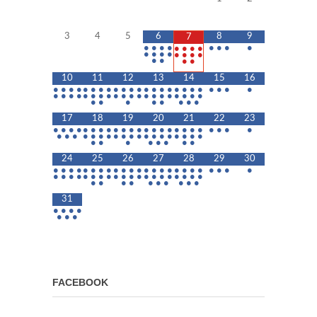
3
4
5
6
8
9
7
•
•
•
•
•
•
•
•
•
•
•
•
•
•
•
•
•
•
•
•
•
•
•
•
10
11
12
13
14
15
16
•
•
•
•
•
•
•
•
•
•
•
•
•
•
•
•
•
•
•
•
•
•
•
•
•
•
•
•
•
•
•
•
•
•
•
•
•
•
•
•
•
•
•
•
•
•
•
•
•
•
•
•
17
18
19
20
21
22
23
•
•
•
•
•
•
•
•
•
•
•
•
•
•
•
•
•
•
•
•
•
•
•
•
•
•
•
•
•
•
•
•
•
•
•
•
•
•
•
•
•
•
•
•
•
•
•
•
•
•
•
24
25
26
27
28
29
30
•
•
•
•
•
•
•
•
•
•
•
•
•
•
•
•
•
•
•
•
•
•
•
•
•
•
•
•
•
•
•
•
•
•
•
•
•
•
•
•
•
•
•
•
•
•
•
•
•
•
•
•
•
•
31
•
•
•
•
•
•
•
FACEBOOK