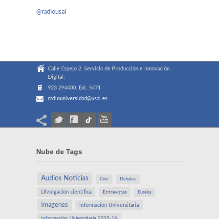
@radiousal
Calle Espejo 2. Servicio de Producción e Innovación
Digital.
923 294400. Ext. 5471
radiouniversidad@usal.es
Nube de Tags
Audios Noticias
Cine
Debates
Divulgación científica
Entrevistas
Eureka
Imagenes
Información Universitaria
Información Universitaria 2015-16