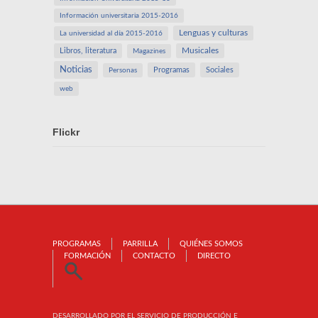
Información universitaria 2015-2016
Lenguas y culturas
La universidad al día 2015-2016
Libros, literatura
Musicales
Magazines
Noticias
Programas
Sociales
Personas
web
Flickr
PROGRAMAS
PARRILLA
QUIÉNES SOMOS
FORMACIÓN
CONTACTO
DIRECTO
DESARROLLADO POR EL SERVICIO DE PRODUCCIÓN E