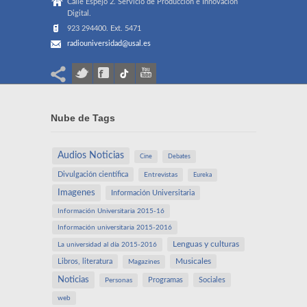
Calle Espejo 2. Servicio de Producción e Innovación
Digital.
923 294400. Ext. 5471
radiouniversidad@usal.es
Nube de Tags
Audios Noticias
Cine
Debates
Divulgación científica
Entrevistas
Eureka
Imagenes
Información Universitaria
Información Universitaria 2015-16
Información universitaria 2015-2016
Lenguas y culturas
La universidad al día 2015-2016
Libros, literatura
Musicales
Magazines
Noticias
Programas
Sociales
Personas
web