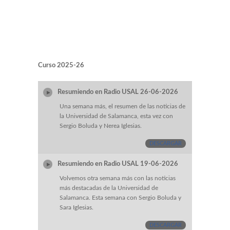
Curso 2025-26
Resumiendo en Radio USAL 26-06-2026
Una semana más, el resumen de las noticias de
la Universidad de Salamanca, esta vez con
Sergio Boluda y Nerea Iglesias.
DESCARGAR
Resumiendo en Radio USAL 19-06-2026
Volvemos otra semana más con las noticias
más destacadas de la Universidad de
Salamanca. Esta semana con Sergio Boluda y
Sara Iglesias.
DESCARGAR