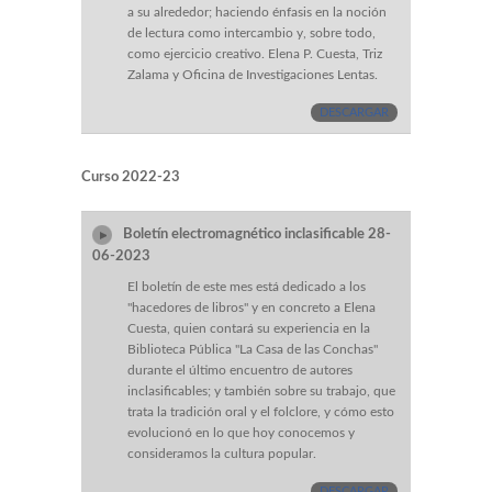
a su alrededor; haciendo énfasis en la noción
de lectura como intercambio y, sobre todo,
como ejercicio creativo. Elena P. Cuesta, Triz
Zalama y Oficina de Investigaciones Lentas.
DESCARGAR
Curso 2022-23
Boletín electromagnético inclasificable 28-
06-2023
El boletín de este mes está dedicado a los
"hacedores de libros" y en concreto a Elena
Cuesta, quien contará su experiencia en la
Biblioteca Pública "La Casa de las Conchas"
durante el último encuentro de autores
inclasificables; y también sobre su trabajo, que
trata la tradición oral y el folclore, y cómo esto
evolucionó en lo que hoy conocemos y
consideramos la cultura popular.
DESCARGAR