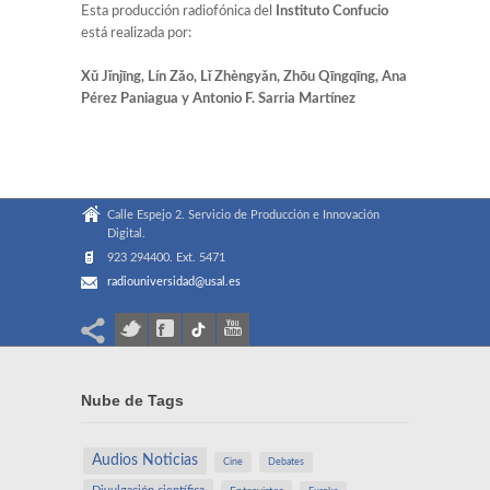
Esta producción radiofónica del
Instituto Confucio
está realizada por:
Xǔ Jǐnjīng,
Lín Zǎo, Lǐ Zhèngyǎn, Zhōu Qīngqīng, Ana
Pérez Paniagua
y Antonio F. Sarria Martínez
Calle Espejo 2. Servicio de Producción e Innovación
Digital.
923 294400. Ext. 5471
radiouniversidad@usal.es
Nube de Tags
Audios Noticias
Cine
Debates