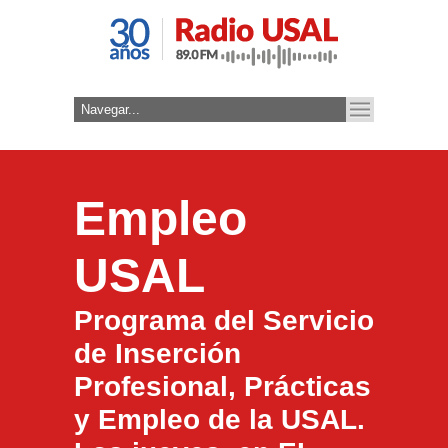
Empleo
USAL
Programa del Servicio
de Inserción
Profesional, Prácticas
y Empleo de la USAL.