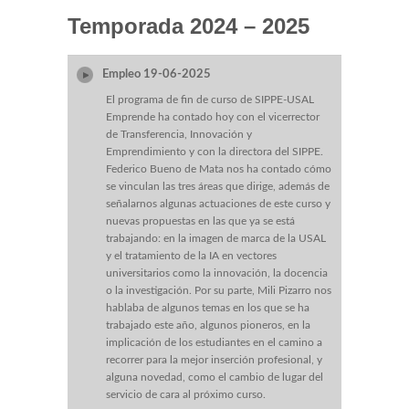
Temporada 2024 – 2025
Empleo 19-06-2025
El programa de fin de curso de SIPPE-USAL
Emprende ha contado hoy con el vicerrector
de Transferencia, Innovación y
Emprendimiento y con la directora del SIPPE.
Federico Bueno de Mata nos ha contado cómo
se vinculan las tres áreas que dirige, además de
señalarnos algunas actuaciones de este curso y
nuevas propuestas en las que ya se está
trabajando: en la imagen de marca de la USAL
y el tratamiento de la IA en vectores
universitarios como la innovación, la docencia
o la investigación. Por su parte, Mili Pizarro nos
hablaba de algunos temas en los que se ha
trabajado este año, algunos pioneros, en la
implicación de los estudiantes en el camino a
recorrer para la mejor inserción profesional, y
alguna novedad, como el cambio de lugar del
servicio de cara al próximo curso.