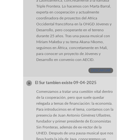
a Latinoamérica, concretamente a la llamada
Triple Frontera. Lo hacemos con Marta Barral,
experta en cooperación y actualmente
coordinadora de proyectos del Africa
Occidental francófona en la ONGD Jóvenes y
Desarrollo, pero cooperante en el terreno
durante 25 años. Tras una pausa musical con
Miriam Makeba y su tema Akana Nkomo,
seguimos en África, concretamente en Mali,
para conocer un proyecto de Jóvenes y
Desarrollo en convenio con AECID.
DESCARGAR
El Sur tambien existe 09-04-2025
Comenzamos a tratar una cuestión vital dentro
de la cooperación, pero que suele quedar
relegada a temas de financiación: la economía.
Para introducirnos en el tema, contamos con la
presencia de Juan Antonio Giménez Ullastres,
fundador y primer presidente de Economistas
Sin Fronteras, además de ex-rector de la
UNED. Después de una pausa musical que nos
lleva hasta la isla de Java, conoceremos un