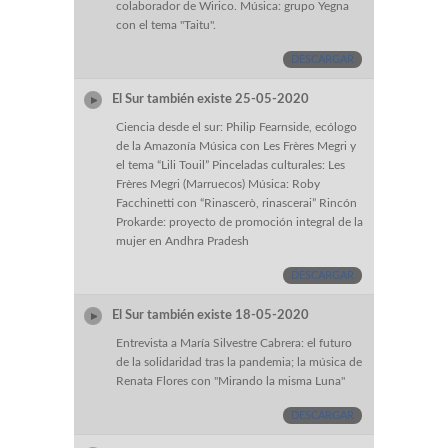
colaborador de Wirico. Música: grupo Yegna
con el tema "Taitu".
DESCARGAR
El Sur también existe 25-05-2020
Ciencia desde el sur: Philip Fearnside, ecólogo
de la Amazonía Música con Les Frères Megri y
el tema “Lili Touil” Pinceladas culturales: Les
Frères Megri (Marruecos) Música: Roby
Facchinetti con “Rinascerò, rinascerai” Rincón
Prokarde: proyecto de promoción integral de la
mujer en Andhra Pradesh
DESCARGAR
El Sur también existe 18-05-2020
Entrevista a María Silvestre Cabrera: el futuro
de la solidaridad tras la pandemia; la música de
Renata Flores con "Mirando la misma Luna"
DESCARGAR