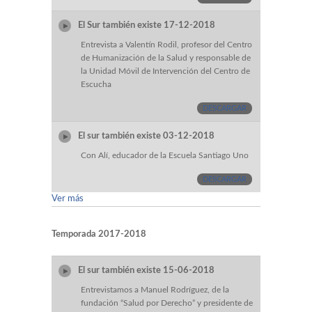
El Sur también existe 17-12-2018
Entrevista a Valentín Rodil, profesor del Centro
de Humanización de la Salud y responsable de
la Unidad Móvil de Intervención del Centro de
Escucha
DESCARGAR
El sur también existe 03-12-2018
Con Alí, educador de la Escuela Santiago Uno
DESCARGAR
Ver más
Temporada 2017-2018
El sur también existe 15-06-2018
Entrevistamos a Manuel Rodríguez, de la
fundación “Salud por Derecho” y presidente de