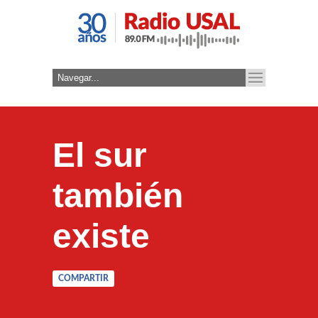
El sur
también
existe
COMPARTIR