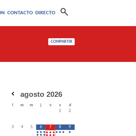
ÓN
CONTACTO
DIRECTO
COMPARTIR
agosto
2026
l
m
m
j
v
s
d
1
2
3
4
5
6
8
9
7
•
•
•
•
•
•
•
•
•
•
•
•
•
•
•
•