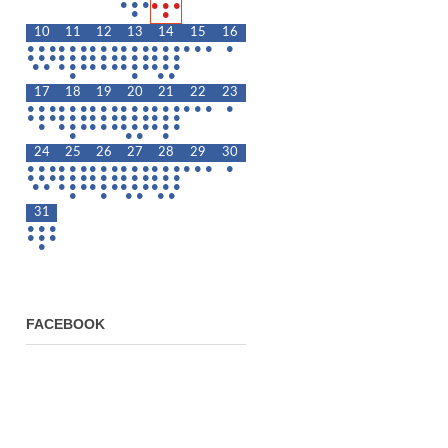
•
•
•
•
•
•
•
•
10
11
12
13
14
15
16
•
•
•
•
•
•
•
•
•
•
•
•
•
•
•
•
•
•
•
•
•
•
•
•
•
•
•
•
•
•
•
•
•
•
•
•
•
•
•
•
•
•
•
•
•
•
•
•
•
•
•
•
17
18
19
20
21
22
23
•
•
•
•
•
•
•
•
•
•
•
•
•
•
•
•
•
•
•
•
•
•
•
•
•
•
•
•
•
•
•
•
•
•
•
•
•
•
•
•
•
•
•
•
•
•
•
•
•
•
•
24
25
26
27
28
29
30
•
•
•
•
•
•
•
•
•
•
•
•
•
•
•
•
•
•
•
•
•
•
•
•
•
•
•
•
•
•
•
•
•
•
•
•
•
•
•
•
•
•
•
•
•
•
•
•
•
•
•
•
•
•
31
•
•
•
•
•
•
•
FACEBOOK