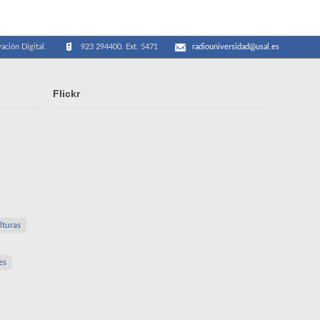
ación Digital.
923 294400. Ext. 5471
radiouniversidad@usal.es
Flickr
lturas
es