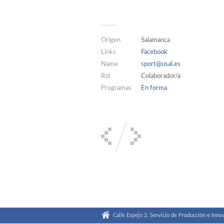
Origen
Salamanca
Links
Facebook
Name
sport@usal.es
Rol
Colaborador/a
Programas
En forma
Calle Espejo 2. Servicio de Producción e Innov