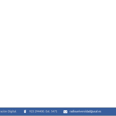
ación Digital.
923 294400. Ext. 5471
radiouniversidad@usal.es