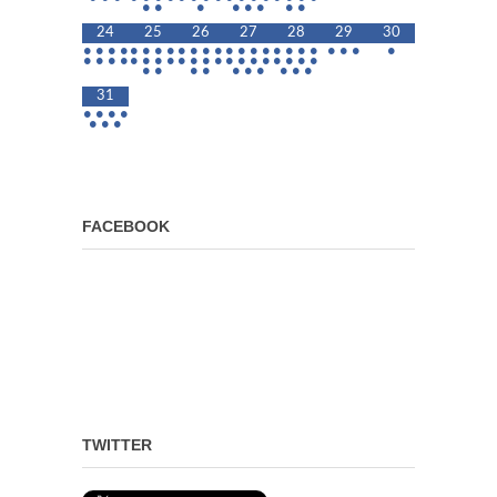
•
•
•
•
•
•
•
•
24
25
26
27
28
29
30
•
•
•
•
•
•
•
•
•
•
•
•
•
•
•
•
•
•
•
•
•
•
•
•
•
•
•
•
•
•
•
•
•
•
•
•
•
•
•
•
•
•
•
•
•
•
•
•
•
•
•
•
•
•
31
•
•
•
•
•
•
•
FACEBOOK
TWITTER