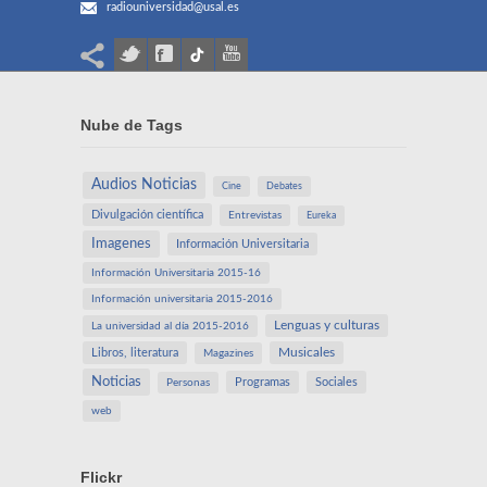
radiouniversidad@usal.es
Nube de Tags
Audios Noticias
Cine
Debates
Divulgación científica
Entrevistas
Eureka
Imagenes
Información Universitaria
Información Universitaria 2015-16
Información universitaria 2015-2016
Lenguas y culturas
La universidad al día 2015-2016
Libros, literatura
Musicales
Magazines
Noticias
Programas
Sociales
Personas
web
Flickr