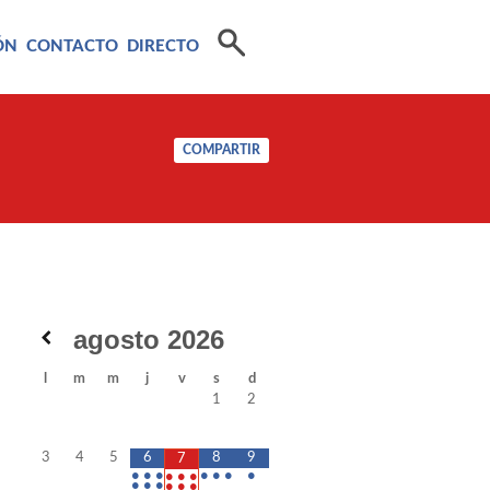
ÓN
CONTACTO
DIRECTO
COMPARTIR
agosto
2026
l
m
m
j
v
s
d
1
2
3
4
5
6
8
9
7
•
•
•
•
•
•
•
•
•
•
•
•
•
•
•
•