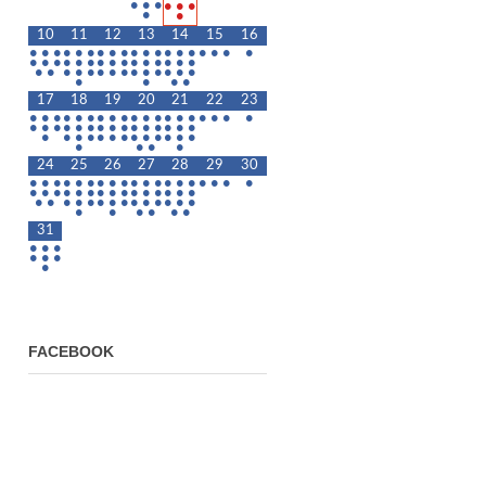
•
•
•
•
•
•
•
•
10
11
12
13
14
15
16
•
•
•
•
•
•
•
•
•
•
•
•
•
•
•
•
•
•
•
•
•
•
•
•
•
•
•
•
•
•
•
•
•
•
•
•
•
•
•
•
•
•
•
•
•
•
•
•
•
•
•
•
17
18
19
20
21
22
23
•
•
•
•
•
•
•
•
•
•
•
•
•
•
•
•
•
•
•
•
•
•
•
•
•
•
•
•
•
•
•
•
•
•
•
•
•
•
•
•
•
•
•
•
•
•
•
•
•
•
•
24
25
26
27
28
29
30
•
•
•
•
•
•
•
•
•
•
•
•
•
•
•
•
•
•
•
•
•
•
•
•
•
•
•
•
•
•
•
•
•
•
•
•
•
•
•
•
•
•
•
•
•
•
•
•
•
•
•
•
•
•
31
•
•
•
•
•
•
•
FACEBOOK