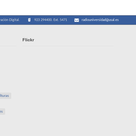
ación Digital.
923 294400. Ext. 5471
radiouniversidad@usal.es
Flickr
lturas
es