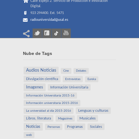
Calle Espejo 2. Servicio de Producción e Innovación
Digital.
923 294400. Ext. 5471
radiouniversidad@usal.es
Nube de Tags
Audios Noticias
Cine
Debates
Divulgación científica
Entrevistas
Eureka
Imagenes
Información Universitaria
Información Universitaria 2015-16
Información universitaria 2015-2016
Lenguas y culturas
La universidad al día 2015-2016
Libros, literatura
Musicales
Magazines
Noticias
Programas
Sociales
Personas
web