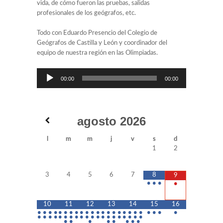
vida, de cómo fueron las pruebas, salidas
profesionales de los geógrafos, etc.
Todo con Eduardo Presencio del Colegio de
Geógrafos de Castilla y León y coordinador del
equipo de nuestra región en las Olimpiadas.
Reproductor
00:00
00:00
de
audio
agosto
2026
l
m
m
j
v
s
d
1
2
3
4
5
6
7
8
9
•
•
•
•
10
11
12
13
14
15
16
•
•
•
•
•
•
•
•
•
•
•
•
•
•
•
•
•
•
•
•
•
•
•
•
•
•
•
•
•
•
•
•
•
•
•
•
•
•
•
•
•
•
•
•
•
•
•
•
•
•
•
•