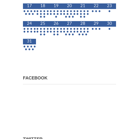
17
18
19
20
21
22
23
•
•
•
•
•
•
•
•
•
•
•
•
•
•
•
•
•
•
•
•
•
•
•
•
•
•
•
•
•
•
•
•
•
•
•
•
•
•
•
•
•
•
•
•
•
•
•
•
•
•
•
24
25
26
27
28
29
30
•
•
•
•
•
•
•
•
•
•
•
•
•
•
•
•
•
•
•
•
•
•
•
•
•
•
•
•
•
•
•
•
•
•
•
•
•
•
•
•
•
•
•
•
•
•
•
•
•
•
•
•
•
•
31
•
•
•
•
•
•
•
FACEBOOK