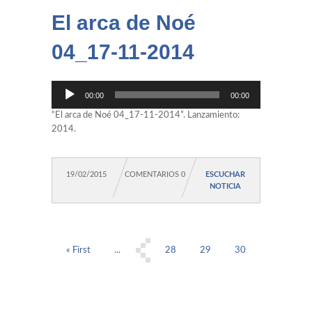
El arca de Noé
04_17-11-2014
Reproductor
00:00
00:00
de
audio
“El arca de Noé 04_17-11-2014”. Lanzamiento:
2014.
19/02/2015
COMENTARIOS 0
ESCUCHAR
NOTICIA
« First
...
28
29
30
32
31