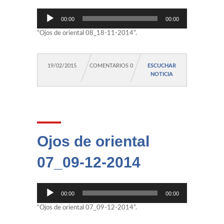
Reproductor
00:00
00:00
de
audio
“Ojos de oriental 08_18-11-2014”.
19/02/2015
COMENTARIOS 0
ESCUCHAR
NOTICIA
Ojos de oriental
07_09-12-2014
Reproductor
00:00
00:00
de
audio
“Ojos de oriental 07_09-12-2014”.