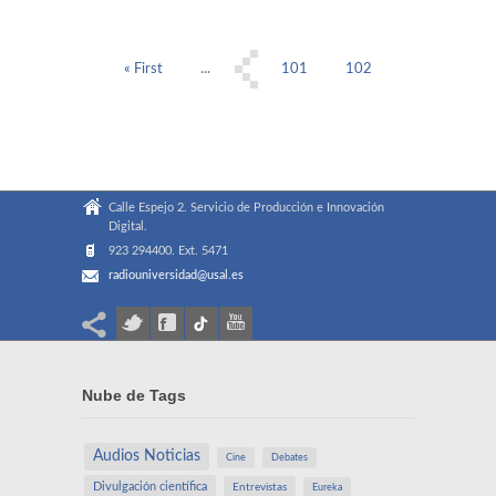
« First
...
101
102
105
103
104
Calle Espejo 2. Servicio de Producción e Innovación
Digital.
923 294400. Ext. 5471
radiouniversidad@usal.es
Nube de Tags
Audios Noticias
Cine
Debates
Divulgación científica
Entrevistas
Eureka