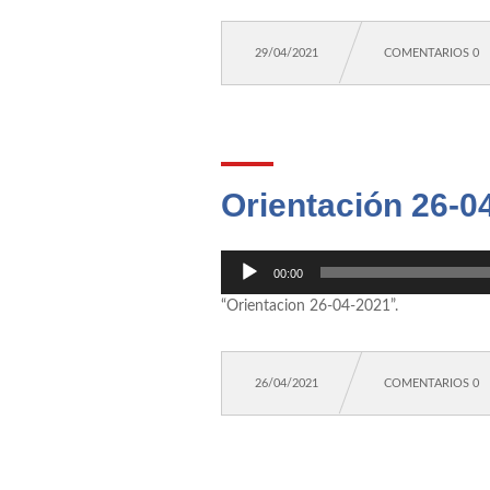
29/04/2021
COMENTARIOS 0
Orientación 26-0
Reproductor
00:00
de
“Orientacion 26-04-2021”.
audio
26/04/2021
COMENTARIOS 0