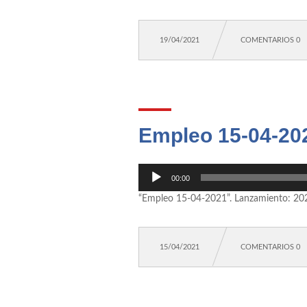
19/04/2021
COMENTARIOS 0
Empleo 15-04-20
Reproductor
00:00
de
“Empleo 15-04-2021”. Lanzamiento: 20
audio
15/04/2021
COMENTARIOS 0