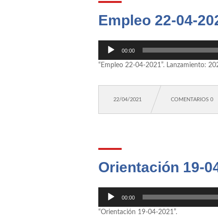
Empleo 22-04-20
Reproductor
00:00
de
“Empleo 22-04-2021”. Lanzamiento: 20
audio
22/04/2021
COMENTARIOS 0
Orientación 19-0
Reproductor
00:00
de
“Orientación 19-04-2021”.
audio