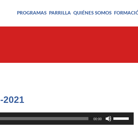
PROGRAMAS
PARRILLA
QUIÉNES SOMOS
FORMACI
5-2021
Utiliza
00:00
las
teclas
de