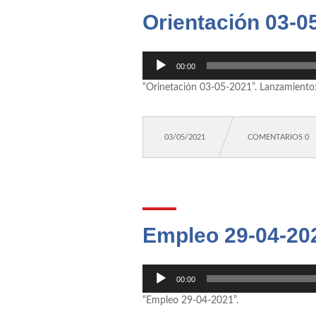
Orientación 03-0
Reproductor
00:00
de
“Orinetación 03-05-2021”. Lanzamiento
audio
03/05/2021
COMENTARIOS 0
Empleo 29-04-20
Reproductor
00:00
de
“Empleo 29-04-2021”.
audio