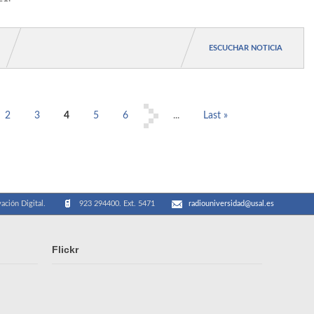
teclas
de
flecha
arriba/abajo
ESCUCHAR NOTICIA
para
aumentar
o
disminuir
2
3
4
5
6
...
Last »
el
volumen.
ación Digital.
923 294400. Ext. 5471
radiouniversidad@usal.es
Flickr