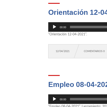
Orientación 12-0
Reproductor
00:00
de
“Orientación 12-04-2021”.
audio
12/04/2021
COMENTARIOS 0
Empleo 08-04-20
Reproductor
00:00
de
“Empleo 08-04-2021”. Lanzamiento: 20