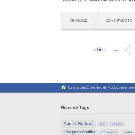
audio
08/04/2021
COMENTARIOS 0
« First
...
Calle Espejo 2. Servicio de Producción e Innov
Nube de Tags
Audios Noticias
Cine
Debates
Divulgación científica
Entrevistas
Eureka