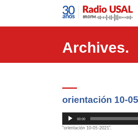
Archives.
orientación 10-0
Reproductor
00:00
de
“orientación 10-05-2021”.
audio