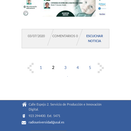
03/07/2020
COMENTARIOS 0
ESCUCHAR
NOTICIA
2
1
3
4
5
...
Last »
Calle Espejo 2. Servicio de Producción e Innovación
Digital.
923 294400. Ext. 5471
radiouniversidad@usal.es