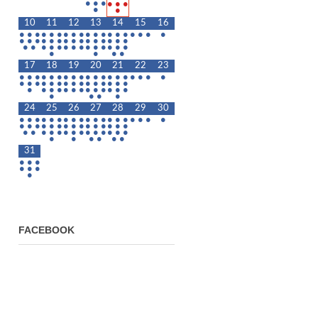
•
•
•
•
•
•
•
•
10
11
12
13
14
15
16
•
•
•
•
•
•
•
•
•
•
•
•
•
•
•
•
•
•
•
•
•
•
•
•
•
•
•
•
•
•
•
•
•
•
•
•
•
•
•
•
•
•
•
•
•
•
•
•
•
•
•
•
17
18
19
20
21
22
23
•
•
•
•
•
•
•
•
•
•
•
•
•
•
•
•
•
•
•
•
•
•
•
•
•
•
•
•
•
•
•
•
•
•
•
•
•
•
•
•
•
•
•
•
•
•
•
•
•
•
•
24
25
26
27
28
29
30
•
•
•
•
•
•
•
•
•
•
•
•
•
•
•
•
•
•
•
•
•
•
•
•
•
•
•
•
•
•
•
•
•
•
•
•
•
•
•
•
•
•
•
•
•
•
•
•
•
•
•
•
•
•
31
•
•
•
•
•
•
•
FACEBOOK