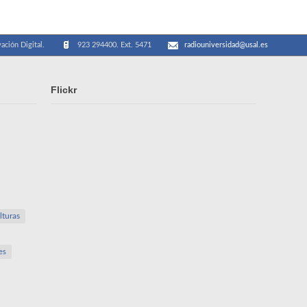
ación Digital.
923 294400. Ext. 5471
radiouniversidad@usal.es
Flickr
lturas
es