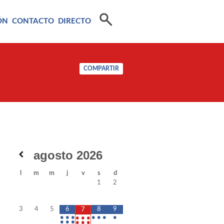
ÓN
CONTACTO
DIRECTO
COMPARTIR
agosto
2026
l
m
m
j
v
s
d
1
2
3
4
5
6
8
9
7
•
•
•
•
•
•
•
•
•
•
•
•
•
•
•
•