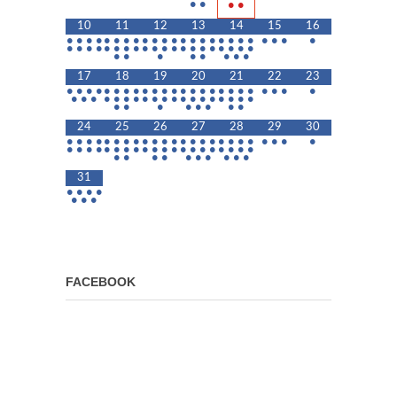
•
•
•
•
10
11
12
13
14
15
16
•
•
•
•
•
•
•
•
•
•
•
•
•
•
•
•
•
•
•
•
•
•
•
•
•
•
•
•
•
•
•
•
•
•
•
•
•
•
•
•
•
•
•
•
•
•
•
•
•
•
•
•
17
18
19
20
21
22
23
•
•
•
•
•
•
•
•
•
•
•
•
•
•
•
•
•
•
•
•
•
•
•
•
•
•
•
•
•
•
•
•
•
•
•
•
•
•
•
•
•
•
•
•
•
•
•
•
•
•
•
24
25
26
27
28
29
30
•
•
•
•
•
•
•
•
•
•
•
•
•
•
•
•
•
•
•
•
•
•
•
•
•
•
•
•
•
•
•
•
•
•
•
•
•
•
•
•
•
•
•
•
•
•
•
•
•
•
•
•
•
•
31
•
•
•
•
•
•
•
FACEBOOK