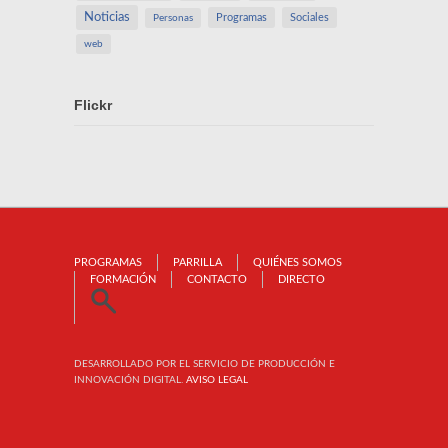
Noticias
Programas
Sociales
Personas
web
Flickr
PROGRAMAS
PARRILLA
QUIÉNES SOMOS
FORMACIÓN
CONTACTO
DIRECTO
DESARROLLADO POR EL SERVICIO DE PRODUCCIÓN E
INNOVACIÓN DIGITAL.
AVISO LEGAL