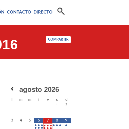
ÓN
CONTACTO
DIRECTO
016
COMPARTIR
agosto
2026
l
m
m
j
v
s
d
1
2
3
4
5
6
8
9
7
•
•
•
•
•
•
•
•
•
•
•
•
•
•
•
•