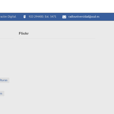
ación Digital.
923 294400. Ext. 5471
radiouniversidad@usal.es
Flickr
lturas
es