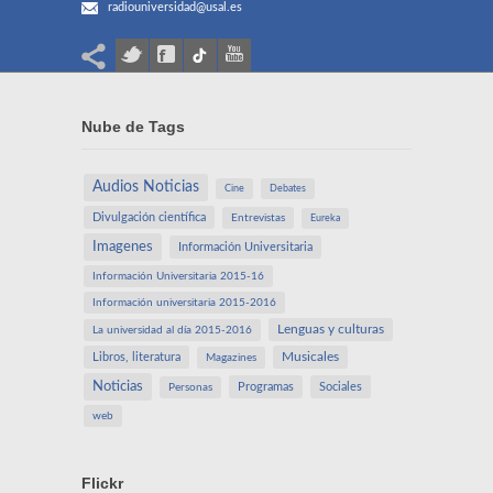
radiouniversidad@usal.es
Nube de Tags
Audios Noticias
Cine
Debates
Divulgación científica
Entrevistas
Eureka
Imagenes
Información Universitaria
Información Universitaria 2015-16
Información universitaria 2015-2016
Lenguas y culturas
La universidad al día 2015-2016
Libros, literatura
Musicales
Magazines
Noticias
Programas
Sociales
Personas
web
Flickr