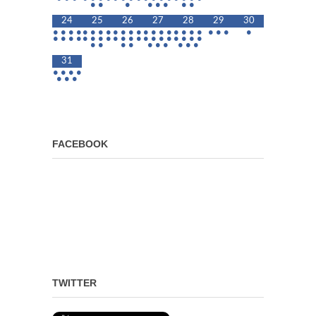
•
•
•
•
•
•
•
•
24
25
26
27
28
29
30
•
•
•
•
•
•
•
•
•
•
•
•
•
•
•
•
•
•
•
•
•
•
•
•
•
•
•
•
•
•
•
•
•
•
•
•
•
•
•
•
•
•
•
•
•
•
•
•
•
•
•
•
•
•
31
•
•
•
•
•
•
•
FACEBOOK
TWITTER