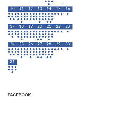
•
•
•
•
10
11
12
13
14
15
16
•
•
•
•
•
•
•
•
•
•
•
•
•
•
•
•
•
•
•
•
•
•
•
•
•
•
•
•
•
•
•
•
•
•
•
•
•
•
•
•
•
•
•
•
•
•
•
•
•
•
•
•
17
18
19
20
21
22
23
•
•
•
•
•
•
•
•
•
•
•
•
•
•
•
•
•
•
•
•
•
•
•
•
•
•
•
•
•
•
•
•
•
•
•
•
•
•
•
•
•
•
•
•
•
•
•
•
•
•
•
24
25
26
27
28
29
30
•
•
•
•
•
•
•
•
•
•
•
•
•
•
•
•
•
•
•
•
•
•
•
•
•
•
•
•
•
•
•
•
•
•
•
•
•
•
•
•
•
•
•
•
•
•
•
•
•
•
•
•
•
•
31
•
•
•
•
•
•
•
FACEBOOK