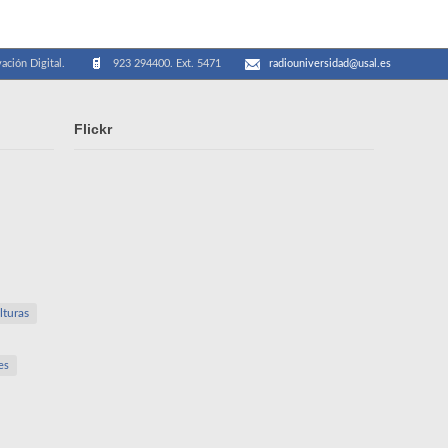
ación Digital.
923 294400. Ext. 5471
radiouniversidad@usal.es
Flickr
lturas
es