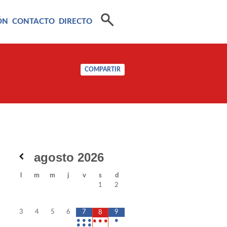
ÓN
CONTACTO
DIRECTO
COMPARTIR
agosto
2026
l
m
m
j
v
s
d
1
2
3
4
5
6
7
9
8
•
•
•
•
•
•
•
•
•
•