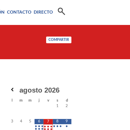
ÓN
CONTACTO
DIRECTO
COMPARTIR
agosto
2026
l
m
m
j
v
s
d
1
2
3
4
5
6
8
9
7
•
•
•
•
•
•
•
•
•
•
•
•
•
•
•
•