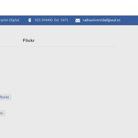
ación Digital.
923 294400. Ext. 5471
radiouniversidad@usal.es
Flickr
lturas
es