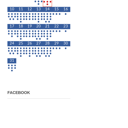
•
•
•
•
•
•
•
•
10
11
12
13
14
15
16
•
•
•
•
•
•
•
•
•
•
•
•
•
•
•
•
•
•
•
•
•
•
•
•
•
•
•
•
•
•
•
•
•
•
•
•
•
•
•
•
•
•
•
•
•
•
•
•
•
•
•
•
17
18
19
20
21
22
23
•
•
•
•
•
•
•
•
•
•
•
•
•
•
•
•
•
•
•
•
•
•
•
•
•
•
•
•
•
•
•
•
•
•
•
•
•
•
•
•
•
•
•
•
•
•
•
•
•
•
•
24
25
26
27
28
29
30
•
•
•
•
•
•
•
•
•
•
•
•
•
•
•
•
•
•
•
•
•
•
•
•
•
•
•
•
•
•
•
•
•
•
•
•
•
•
•
•
•
•
•
•
•
•
•
•
•
•
•
•
•
•
31
•
•
•
•
•
•
•
FACEBOOK