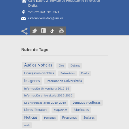
Calle Espejo 2. Servicio de Producción e Innovación
Digital.
923 294400. Ext. 5471
radiouniversidad@usal.es
Nube de Tags
Audios Noticias
Cine
Debates
Divulgación científica
Entrevistas
Eureka
Imagenes
Información Universitaria
Información Universitaria 2015-16
Información universitaria 2015-2016
Lenguas y culturas
La universidad al día 2015-2016
Libros, literatura
Musicales
Magazines
Noticias
Programas
Sociales
Personas
web