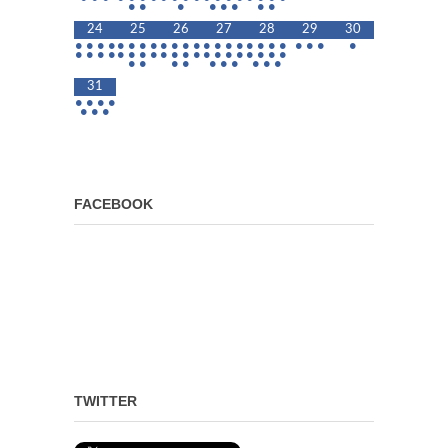
•
•
•
•
•
•
•
•
24
25
26
27
28
29
30
•
•
•
•
•
•
•
•
•
•
•
•
•
•
•
•
•
•
•
•
•
•
•
•
•
•
•
•
•
•
•
•
•
•
•
•
•
•
•
•
•
•
•
•
•
•
•
•
•
•
•
•
•
•
31
•
•
•
•
•
•
•
FACEBOOK
TWITTER