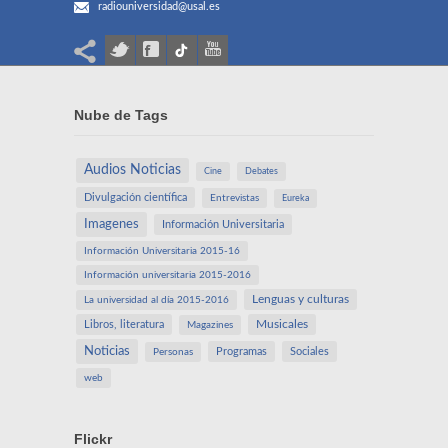
radiouniversidad@usal.es
Nube de Tags
Audios Noticias
Cine
Debates
Divulgación científica
Entrevistas
Eureka
Imagenes
Información Universitaria
Información Universitaria 2015-16
Información universitaria 2015-2016
Lenguas y culturas
La universidad al día 2015-2016
Libros, literatura
Musicales
Magazines
Noticias
Programas
Sociales
Personas
web
Flickr