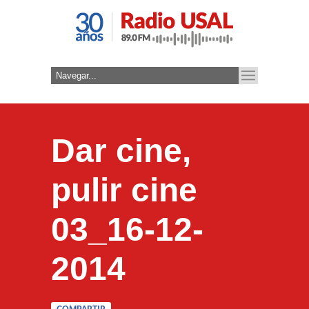
Dar cine,
pulir cine
03_16-12-
2014