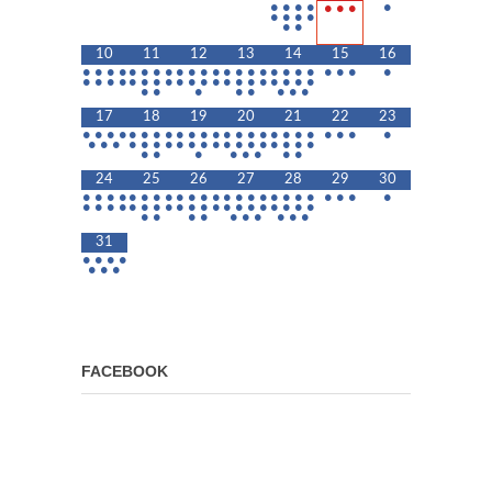
•
•
•
•
•
•
•
•
•
•
•
•
•
•
10
11
12
13
14
15
16
•
•
•
•
•
•
•
•
•
•
•
•
•
•
•
•
•
•
•
•
•
•
•
•
•
•
•
•
•
•
•
•
•
•
•
•
•
•
•
•
•
•
•
•
•
•
•
•
•
•
•
•
17
18
19
20
21
22
23
•
•
•
•
•
•
•
•
•
•
•
•
•
•
•
•
•
•
•
•
•
•
•
•
•
•
•
•
•
•
•
•
•
•
•
•
•
•
•
•
•
•
•
•
•
•
•
•
•
•
•
24
25
26
27
28
29
30
•
•
•
•
•
•
•
•
•
•
•
•
•
•
•
•
•
•
•
•
•
•
•
•
•
•
•
•
•
•
•
•
•
•
•
•
•
•
•
•
•
•
•
•
•
•
•
•
•
•
•
•
•
•
31
•
•
•
•
•
•
•
FACEBOOK