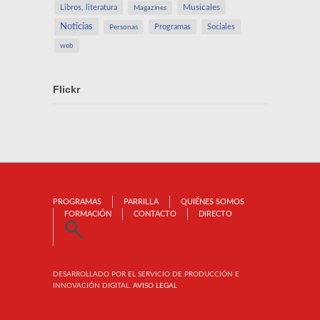
Libros, literatura
Musicales
Magazines
Noticias
Programas
Sociales
Personas
web
Flickr
PROGRAMAS
PARRILLA
QUIÉNES SOMOS
FORMACIÓN
CONTACTO
DIRECTO
DESARROLLADO POR EL SERVICIO DE PRODUCCIÓN E
INNOVACIÓN DIGITAL.
AVISO LEGAL