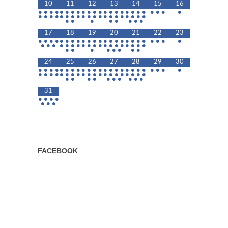
10
11
12
13
14
15
16
•
•
•
•
•
•
•
•
•
•
•
•
•
•
•
•
•
•
•
•
•
•
•
•
•
•
•
•
•
•
•
•
•
•
•
•
•
•
•
•
•
•
•
•
•
•
•
•
•
•
•
•
17
18
19
20
21
22
23
•
•
•
•
•
•
•
•
•
•
•
•
•
•
•
•
•
•
•
•
•
•
•
•
•
•
•
•
•
•
•
•
•
•
•
•
•
•
•
•
•
•
•
•
•
•
•
•
•
•
•
24
25
26
27
28
29
30
•
•
•
•
•
•
•
•
•
•
•
•
•
•
•
•
•
•
•
•
•
•
•
•
•
•
•
•
•
•
•
•
•
•
•
•
•
•
•
•
•
•
•
•
•
•
•
•
•
•
•
•
•
•
31
•
•
•
•
•
•
•
FACEBOOK