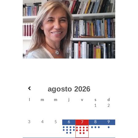
agosto
2026
l
m
m
j
v
s
d
1
2
3
4
5
6
8
9
7
•
•
•
•
•
•
•
•
•
•
•
•
•
•
•
•
•
•
•
•
•
•
•
•