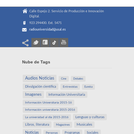
Calle Espejo 2. Servicio de Producción e Innovación
Digital.
923 294400. Ext. 5471
radiouniversidad@usal.es
Nube de Tags
Audios Noticias
Cine
Debates
Divulgación científica
Entrevistas
Eureka
Imagenes
Información Universitaria
Información Universitaria 2015-16
Información universitaria 2015-2016
Lenguas y culturas
La universidad al día 2015-2016
Libros, literatura
Musicales
Magazines
Noticias
Programas
Sociales
Personas