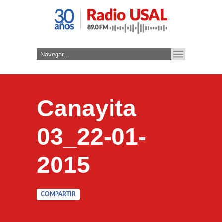
Canayita
03_22-01-
2015
COMPARTIR