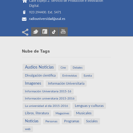
Calle Espejo 2. Servicio de Producción e Innovación
Digital.
923 294400. Ext. 5471
radiouniversidad@usal.es
Nube de Tags
Audios Noticias
Cine
Debates
Divulgación científica
Entrevistas
Eureka
Imagenes
Información Universitaria
Información Universitaria 2015-16
Información universitaria 2015-2016
Lenguas y culturas
La universidad al día 2015-2016
Libros, literatura
Musicales
Magazines
Noticias
Programas
Sociales
Personas
web