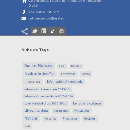
Calle Espejo 2. Servicio de Producción e Innovación
Digital.
923 294400. Ext. 5471
radiouniversidad@usal.es
Nube de Tags
Audios Noticias
Cine
Debates
Divulgación científica
Entrevistas
Eureka
Imagenes
Información Universitaria
Información Universitaria 2015-16
Información universitaria 2015-2016
Lenguas y culturas
La universidad al día 2015-2016
Libros, literatura
Musicales
Magazines
Noticias
Programas
Sociales
Personas
web