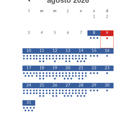
agosto
2026
l
m
m
j
v
s
d
1
2
3
4
5
6
7
8
9
•
•
•
•
10
11
12
13
14
15
16
•
•
•
•
•
•
•
•
•
•
•
•
•
•
•
•
•
•
•
•
•
•
•
•
•
•
•
•
•
•
•
•
•
•
•
•
•
•
•
•
•
•
•
•
•
•
•
•
•
•
•
•
17
18
19
20
21
22
23
•
•
•
•
•
•
•
•
•
•
•
•
•
•
•
•
•
•
•
•
•
•
•
•
•
•
•
•
•
•
•
•
•
•
•
•
•
•
•
•
•
•
•
•
•
•
•
•
•
•
•
24
25
26
27
28
29
30
•
•
•
•
•
•
•
•
•
•
•
•
•
•
•
•
•
•
•
•
•
•
•
•
•
•
•
•
•
•
•
•
•
•
•
•
•
•
•
•
•
•
•
•
•
•
•
•
•
•
•
•
•
•
31
•
•
•
•
•
•
•