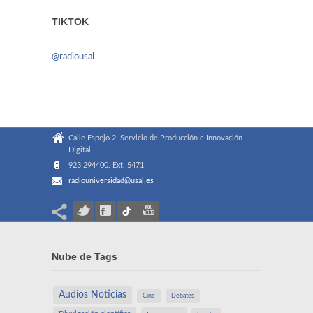
TIKTOK
@radiousal
Calle Espejo 2. Servicio de Producción e Innovación
Digital.
923 294400. Ext. 5471
radiouniversidad@usal.es
Nube de Tags
Audios Noticias
Cine
Debates