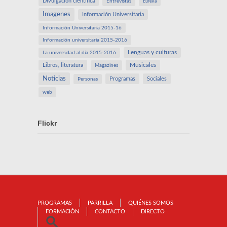
Divulgación científica
Entrevistas
Eureka
Imagenes
Información Universitaria
Información Universitaria 2015-16
Información universitaria 2015-2016
Lenguas y culturas
La universidad al día 2015-2016
Libros, literatura
Musicales
Magazines
Noticias
Programas
Sociales
Personas
web
Flickr
PROGRAMAS
PARRILLA
QUIÉNES SOMOS
FORMACIÓN
CONTACTO
DIRECTO