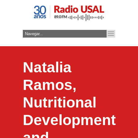
Natalia
Ramos,
Nutritional
Development
and