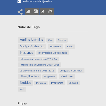
radiouniversidad@usal.es
Nube de Tags
Audios Noticias
Cine
Debates
Divulgación científica
Entrevistas
Eureka
Imagenes
Información Universitaria
Información Universitaria 2015-16
Información universitaria 2015-2016
Lenguas y culturas
La universidad al día 2015-2016
Libros, literatura
Musicales
Magazines
Noticias
Programas
Sociales
Personas
web
Flickr