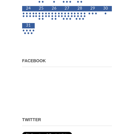
•
•
•
•
•
•
•
•
24
25
26
27
28
29
30
•
•
•
•
•
•
•
•
•
•
•
•
•
•
•
•
•
•
•
•
•
•
•
•
•
•
•
•
•
•
•
•
•
•
•
•
•
•
•
•
•
•
•
•
•
•
•
•
•
•
•
•
•
•
31
•
•
•
•
•
•
•
FACEBOOK
TWITTER