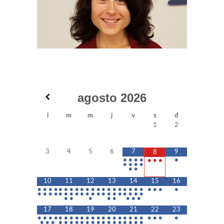
agosto
2026
l
m
m
j
v
s
d
1
2
3
4
5
6
7
9
8
•
•
•
•
•
•
•
•
•
•
•
•
•
•
10
11
12
13
14
15
16
•
•
•
•
•
•
•
•
•
•
•
•
•
•
•
•
•
•
•
•
•
•
•
•
•
•
•
•
•
•
•
•
•
•
•
•
•
•
•
•
•
•
•
•
•
•
•
•
•
•
•
•
17
18
19
20
21
22
23
•
•
•
•
•
•
•
•
•
•
•
•
•
•
•
•
•
•
•
•
•
•
•
•
•
•
•
•
•
•
•
•
•
•
•
•
•
•
•
•
•
•
•